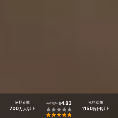
依頼者数
依頼総額
4.83
平均評価
700
1150
万
人以上
億円以上

