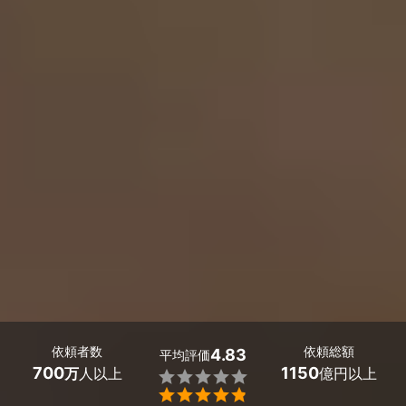
依頼者数
依頼総額
4.83
平均評価
700
1150
万
人以上
億円以上

