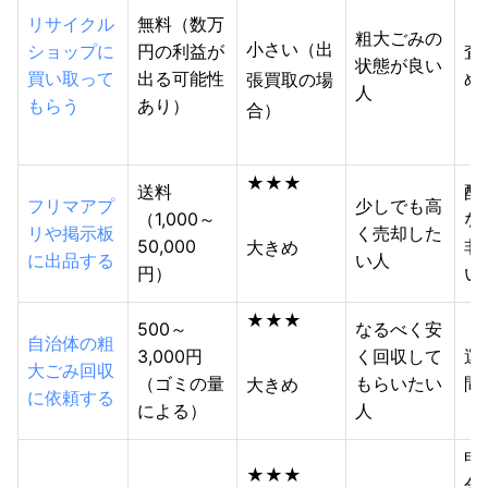
リサイクル
無料（数万
粗大ごみの
小さい（出
ショップに
円の利益が
査
状態が良い
買い取って
出る可能性
め
張買取の場
人
もらう
あり）
合）
★★★
送料
配
フリマアプ
少しでも高
（1,000～
な
リや掲示板
く売却した
50,000
非
大きめ
に出品する
い人
円）
い
★★★
500～
なるべく安
自治体の粗
3,000円
く回収して
運
大ごみ回収
（ゴミの量
もらいたい
間
大きめ
に依頼する
による）
人
申
★★★
分