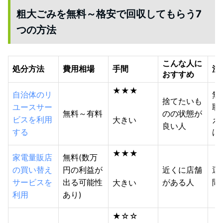
粗大ごみを無料～格安で回収してもらう7
つの方法
こんな人に
処分方法
費用相場
手間
注
おすすめ
★★★
自治体のリ
無
捨てたいも
ユースサー
取
無料～有料
のの状態が
ビスを利用
え
大きい
良い人
する
は
★★★
家電量販店
無料(数万
の買い替え
円の利益が
近くに店舗
運
サービスを
出る可能性
がある人
間
大きい
利用
あり)
★☆☆