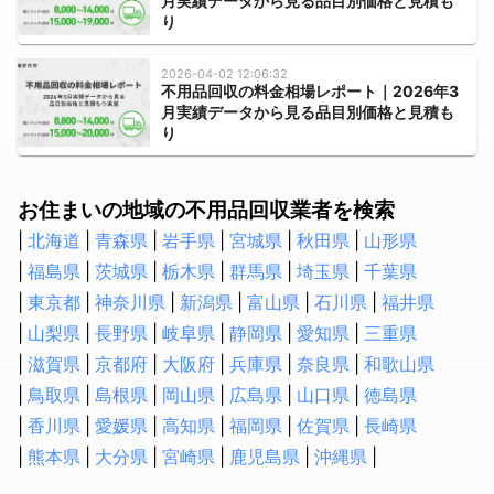
月実績データから見る品目別価格と見積も
り
水道の水漏れ修理
シャワーヘッド・シャワーホースの交換
2026-04-02 12:06:32
排水管洗浄
不用品回収の料金相場レポート｜2026年3
月実績データから見る品目別価格と見積も
トイレの故障・修理
り
蛇口の水漏れ修理
トイレのつまり修理
お住まいの地域の不用品回収業者を検索
お風呂の排水口つまり修理
壁ピタ水栓・洗濯機蛇口の交換
北海道
青森県
岩手県
宮城県
秋田県
山形県
福島県
茨城県
栃木県
群馬県
埼玉県
千葉県
税理士
東京都
神奈川県
新潟県
富山県
石川県
福井県
会社設立・起業開業に強い税理士
山梨県
長野県
岐阜県
静岡県
愛知県
三重県
顧問税理士
滋賀県
京都府
大阪府
兵庫県
奈良県
和歌山県
法人税の節税に強い税理士
鳥取県
島根県
岡山県
広島県
山口県
徳島県
相続税申告に強い税理士
香川県
愛媛県
高知県
福岡県
佐賀県
長崎県
融資・資金調達に強い税理士
熊本県
大分県
宮崎県
鹿児島県
沖縄県
確定申告の税理士