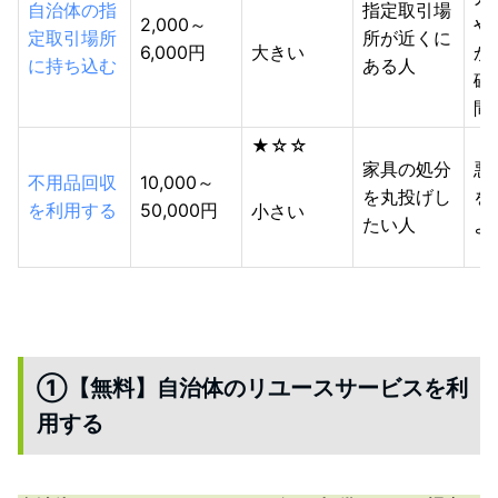
自治体の指
指定取引場
2,000～
や
定取引場所
所が近くに
6,000円
大きい
か
に持ち込む
ある人
確
間
★☆☆
家具の処分
悪
不用品回収
10,000～
を丸投げし
を
を利用する
50,000円
小さい
たい人
よ
①【無料】自治体のリユースサービスを利
用する