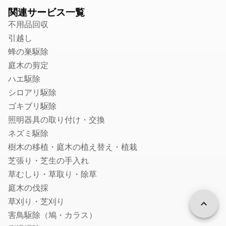
生前贈与に強い税理士
関連サービス一覧
社会保険労務士
不用品回収
引越し
就業規則・社内規定・36協定作成の社労士
蜂の巣駆除
入退社・保険手続きの社労士
庭木の剪定
顧問社労士
ハエ駆除
年度更新・算定基礎の社労士
シロアリ駆除
弁理士
ゴキブリ駆除
特許事務所・特許出願に強い弁理士
照明器具の取り付け・交換
意匠登録に強い事務所・弁理士
ネズミ駆除
商標登録・出願に強い事務所・弁理士
樹木の移植・庭木の植え替え・植栽
芝張り・芝生の手入れ
カメラマン
草むしり・草取り・除草
結婚式の写真撮影
庭木の伐採
フォトウエディング・前撮りの出張撮影
草刈り・芝刈り
家族写真・記念写真の出張撮影
害鳥駆除（鳩・カラス）
遺影・生前撮影