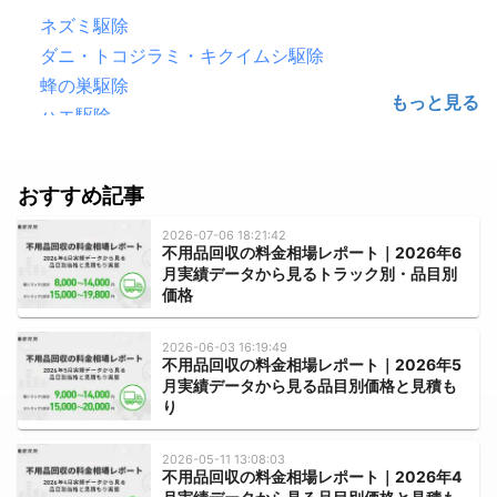
ネズミ駆除
ダニ・トコジラミ・キクイムシ駆除
蜂の巣駆除
ハエ駆除
害鳥駆除（鳩・カラス）
ゴキブリ駆除
おすすめ記事
シロアリ駆除
毛虫・チャドクガ駆除
2026-07-06 18:21:42
不用品回収の料金相場レポート｜2026年6
コウモリ駆除
月実績データから見るトラック別・品目別
クモ駆除
価格
ハクビシン・アライグマ・狸・イタチ駆除
2026-06-03 16:19:49
ムカデ・ヤスデ・ゲジゲジ駆除
不用品回収の料金相場レポート｜2026年5
月実績データから見る品目別価格と見積も
水のトラブル
り
水道のつまり修理
2026-05-11 13:08:03
浄水器の取付・交換
不用品回収の料金相場レポート｜2026年4
水道蛇口交換