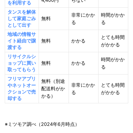
を利用する
タンスを解体
非常にかか
時間がかか
して家庭ごみ
無料
る
る
として出す
地域の情報サ
とても時間
イト経由で譲
無料
かかる
がかかる
渡する
リサイクルシ
時間がかか
ョップに買い
無料
かかる
る
取ってもらう
フリマアプリ
無料（別途
非常にかか
とても時間
やネットオー
配送料がか
クションで売
る
がかかる
かる）
却する
※ミツモア調べ（2024年6月時点）