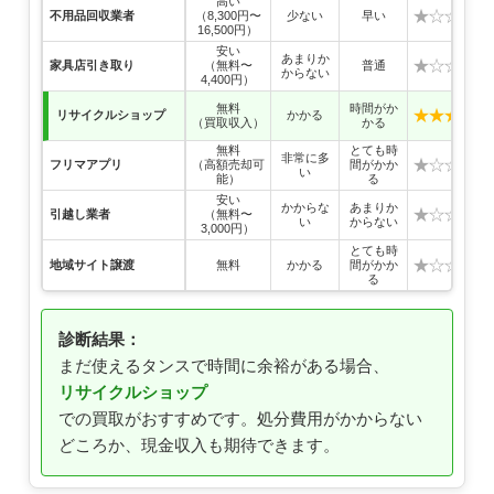
高い
★☆☆☆☆
不用品回収業者
（8,300円〜
少ない
早い
16,500円）
安い
あまりか
★☆☆☆☆
家具店引き取り
（無料〜
普通
からない
4,400円）
無料
時間がか
★★★★★
リサイクルショップ
かかる
（買取収入）
かる
無料
とても時
非常に多
★☆☆☆☆
フリマアプリ
（高額売却可
間がかか
い
能）
る
安い
かからな
あまりか
★☆☆☆☆
引越し業者
（無料〜
い
からない
3,000円）
とても時
★☆☆☆☆
地域サイト譲渡
無料
かかる
間がかか
る
診断結果：
まだ使えるタンスで時間に余裕がある場合、
リサイクルショップ
での買取がおすすめです。処分費用がかからない
どころか、現金収入も期待できます。