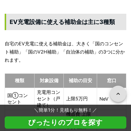
EV充電設備に使える補助金は主に3種類
自宅のEV充電に使える補助金は、大きく「国のコンセン
ト補助」「国のV2H補助」「自治体の補助」の3つに分か
れます。
種類
対象設備
補助の目安
窓口
充電用コン
国①コン
セント（戸
上限5万円
NeV
セント
建て）
＼
簡単1分！見積もり無料！
／
機器費 上限
V2H充放電
75万円＋工
ぴったりのプロを探す
国②V2H
NeV
設備
事費 上限55