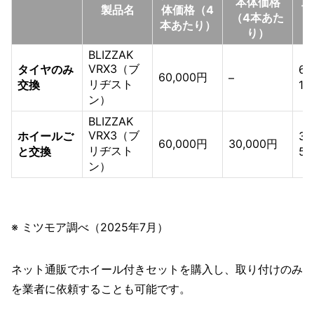
本体価格
工
製品名
体価格（4
（4本あた
本あたり）
り）
BLIZZAK
VRX3（ブ
タイヤのみ
6,
60,000円
–
リヂスト
交換
10
ン）
BLIZZAK
VRX3（ブ
ホイールご
3,
60,000円
30,000円
リヂスト
と交換
5,
ン）
※ ミツモア調べ（2025年7月）
ネット通販でホイール付きセットを購入し、取り付けのみ
を業者に依頼することも可能です。