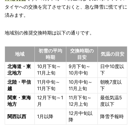
タイヤへの交換を完了させておくと、急な降雪に慌てずに
済みます。
地域別の推奨交換時期は以下の通りです。
初雪の平均
交換時期の
地域
気温の目安
時期
目安
北海道・東
10月下旬～
9月下旬～
日中10度以
北地方
11月上旬
10月中旬
下
北陸・甲信
11月中旬～
10月中旬～
朝晩7度以
越
11月下旬
11月上旬
下
関東・東海
12月下旬～1
11月下旬～
最低気温5
地方
月
12月上旬
度以下
12月中旬以
関西以西
1月以降
降雪予報時
降