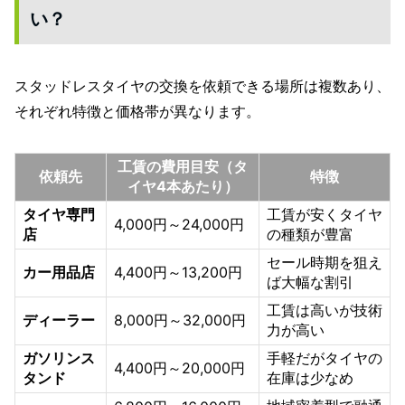
い？
スタッドレスタイヤの交換を依頼できる場所は複数あり、
それぞれ特徴と価格帯が異なります。
工賃の費用目安（タ
依頼先
特徴
イヤ4本あたり）
タイヤ専門
工賃が安くタイヤ
4,000円～24,000円
店
の種類が豊富
セール時期を狙え
カー用品店
4,400円～13,200円
ば大幅な割引
工賃は高いが技術
ディーラー
8,000円～32,000円
力が高い
ガソリンス
手軽だがタイヤの
4,400円～20,000円
タンド
在庫は少なめ