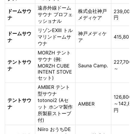
遠赤外線ドーム
ドームサウ
株式会社神戸
239,000
サウナ プロフェ
円
ナ
メディケア
ッショナル
リゾンEXIII トル
ドームサウ
神戸メディケ
マリンドームサ
415,800
ナ
ア
ウナ
MORZH テント
サウナ (例:
テントサウ
227,700
Sauna Camp.
MORZH CUBE
ナ
～
INTENT STOVE
セット)
AMBER テント
型サウナ
126,800
テントサウ
totonoi2 (Aセ
～142,89
AMBER
ナ
ット ホンマ製作
円
所製薪ストーブ
付)
Niiro おうちDE