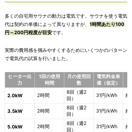
多くの自宅用サウナの動力は電気です。サウナを使う電気
代は契約の単価によって異なりますが、
1時間あたり100
円～200円程度が目安
です。
実際の費用感を掴みやすくするためにいくつかのパターン
で電気代の試算を行いました。
ヒーター出
1回の使用
月の使用回
電気料金単
1
力
時間
数
価（仮定）
8回（週2
2時間
31円/kWh
約
2.0kW
回）
8回（週2
2時間
31円/kWh
約
3.5kW
回）
8回（週2
2時間
31円/kWh
約
5.0kW
回）