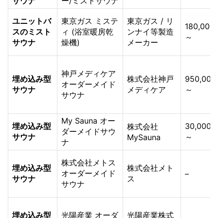
サウナ
ー/ミストサウナ
ユニットバ
東京ガス ミステ
東京ガス / リ
180,000
スのミスト
ィ (浴室暖房乾
ンナイ等製造
～
サウナ
燥機)
メーカー
神戸メディケア
埋め込み型
株式会社神戸
950,00
オーダーメイド
サウナ
メディケア
～
サウナ
My Sauna オー
埋め込み型
30,000
株式会社
ダーメイドサウ
サウナ
～
MySauna
ナ
株式会社メトス
埋め込み型
株式会社メト
オーダーメイド
–
サウナ
ス
サウナ
埋め込み型
光陽産業 オーダ
光陽産業株式