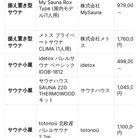
My Sauna Box
据え置き型
979,00
株式会社
Type (屋内モデ
サウナ
～
MySauna
ル/1人用)
メトス プライベ
据え置き型
株式会社メト
1,760,00
ートサウナ
円
サウナ
ス
CLIMA (1人用)
idetox バレルサ
498,00
サウナ小屋
ウナ ベーシック
idetox
～
IDOB-1812
サウナハウス
1,045,00
SAUNA 220
サウナ小屋
サウナハウス
円
THERMOWOOD
キット
totonoü 北欧産
1,100,00
サウナ小屋
バレルサウナ
totonoü
円
2.2m