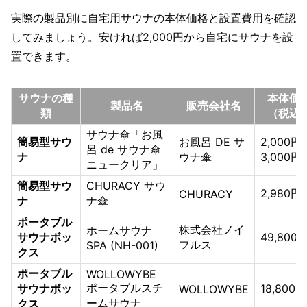
実際の製品別に自宅用サウナの本体価格と設置費用を確認
してみましょう。安ければ2,000円から自宅にサウナを設
置できます。
サウナの種
本体価
製品名
販売会社名
類
（税込
サウナ傘「お風
簡易型サウ
お風呂 DE サ
2,000円
呂 de サウナ傘
ナ
ウナ傘
3,000円
ニュークリア」
簡易型サウ
CHURACY サウ
2,980円
CHURACY
ナ
ナ傘
ポータブル
株式会社ノイ
ホームサウナ
サウナボッ
49,800
フルス
SPA (NH-001)
クス
ポータブル
WOLLOWYBE
ポータブルスチ
サウナボッ
18,800円
WOLLOWYBE
ームサウナ
クス