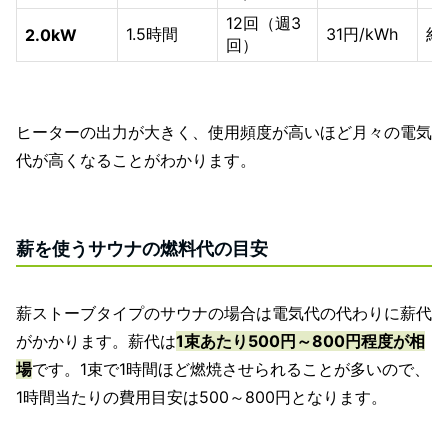
12回（週3
1.5時間
31円/kWh
約
2.0kW
回）
ヒーターの出力が大きく、使用頻度が高いほど月々の電気
代が高くなることがわかります。
薪を使うサウナの燃料代の目安
薪ストーブタイプのサウナの場合は電気代の代わりに薪代
がかかります。薪代は
1束あたり500円～800円程度が相
場
です。1束で1時間ほど燃焼させられることが多いので、
1時間当たりの費用目安は500～800円となります。