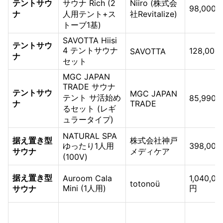
テントサウ
サウナ Rich (2
Niiro (株式会
98,000
ナ
人用テント+ス
社Revitalize)
トーブ1基)
SAVOTTA Hiisi
テントサウ
4 テントサウナ
128,000
SAVOTTA
ナ
セット
MGC JAPAN
TRADE サウナ
テントサウ
MGC JAPAN
テント サ活始め
85,990
ナ
TRADE
るセット (レギ
ュラータイプ)
NATURAL SPA
据え置き型
株式会社神戸
ゆったり1人用
398,00
サウナ
メディケア
(100V)
据え置き型
Auroom Cala
1,040,00
totonoü
Mini (1人用)
円
サウナ