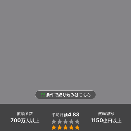
条件で絞り込みはこちら
依頼者数
依頼総額
4.83
平均評価
700
1150
万
人以上
億円以上

