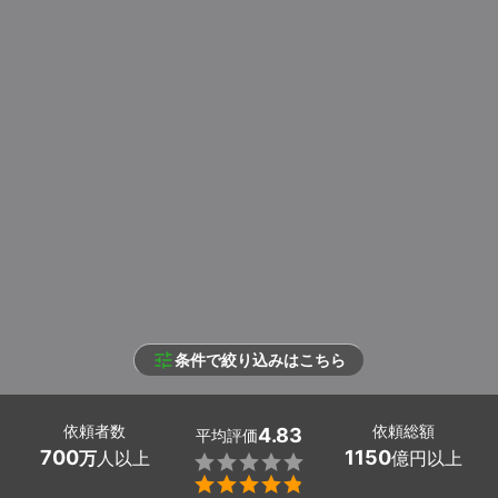
条件で絞り込みはこちら
依頼者数
依頼総額
4.83
平均評価
700
1150
万
人以上
億円以上

