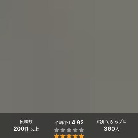
依頼数
紹介できるプロ
4.92
平均評価
200
360
件以上
人

