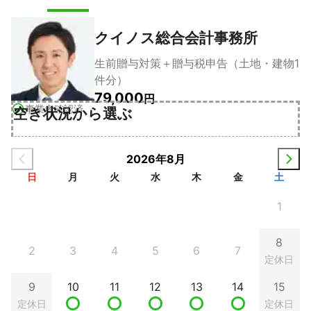
クイノス総合会計事務所
生前贈与対策＋贈与税申告（土地・建物1
件分）
79,000
円
事業者確認済
空き状況から選ぶ
2026年8月
日
月
火
水
木
金
土
1
8
2
3
4
5
6
7
定休日
9
10
11
12
13
14
15
定休日
定休日