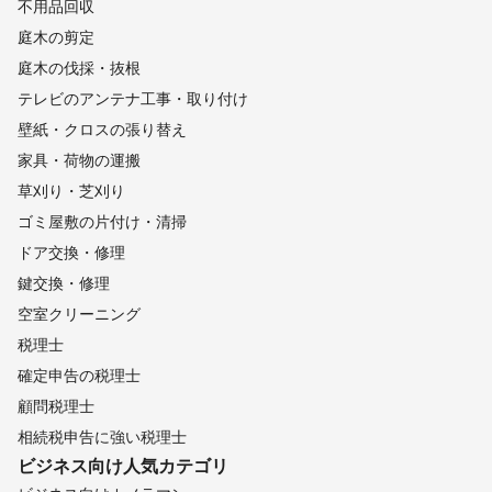
不用品回収
中野市
山ノ内町
木島平村
飯山市
野沢温泉村
栄村
庭木の剪定
【
奈良県
】
庭木の伐採・抜根
山添村
曽爾村
御杖村
宇陀市
奈良市
天理市
テレビのアンテナ工事・取り付け
東吉野村
桜井市
大和郡山市
生駒市
川西町
壁紙・クロスの張り替え
田原本町
安堵町
三宅町
斑鳩町
平群町
河合町
家具・荷物の運搬
橿原市
広陵町
明日香村
吉野町
上牧町
川上村
草刈り・芝刈り
王寺町
三郷町
高取町
大和高田市
香芝市
葛城市
ゴミ屋敷の片付け・清掃
大淀町
黒滝村
御所市
下市町
天川村
上北山村
ドア交換・修理
五條市
下北山村
野迫川村
十津川村
鍵交換・修理
【
山梨県
】
空室クリーニング
早川町
南部町
南アルプス市
富士川町
身延町
税理士
韮崎市
市川三郷町
北杜市
中央市
昭和町
甲斐市
確定申告の税理士
甲府市
鳴沢村
富士河口湖町
笛吹市
富士吉田市
顧問税理士
山梨市
西桂町
忍野村
山中湖村
甲州市
都留市
相続税申告に強い税理士
大月市
丹波山村
小菅村
道志村
上野原市
ビジネス向け
人気カテゴリ
【
埼玉県
】