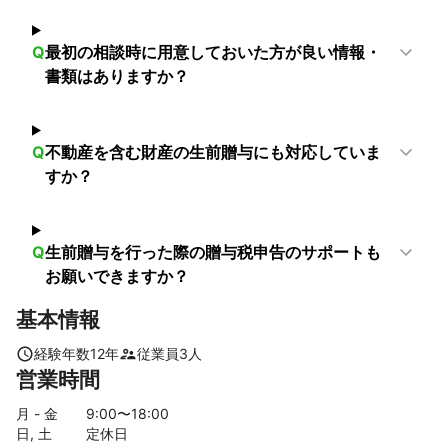
柏原市
吹田市
八尾市
豊能町
箕面市
太子町
藤井寺市
羽曳野市
能勢町
豊中市
河南町
池田市
Q
最初の相談時に用意しておいた方が良い情報・
大阪市
松原市
千早赤阪村
富田林市
大阪狭山市
書類はありますか？
堺市
河内長野市
高石市
和泉市
泉大津市
忠岡町
岸和田市
貝塚市
熊取町
泉佐野市
田尻町
泉南市
Q
不動産を含む財産の生前贈与にも対応していま
阪南市
岬町
すか？
【
石川県
】
白山市
加賀市
小松市
能美市
川北町
金沢市
野々市市
内灘町
津幡町
かほく市
宝達志水町
Q
生前贈与を行った際の贈与税申告のサポートも
羽咋市
中能登町
七尾市
志賀町
穴水町
能登町
お願いできますか？
珠洲市
輪島市
基本情報
【
東京都
】
檜原村
奥多摩町
あきる野市
日の出町
青梅市
経験年数
12
年
従業員
3
人
営業時間
八王子市
羽村市
福生市
町田市
昭島市
瑞穂町
日野市
武蔵村山市
立川市
多摩市
国立市
月 - 金
9
:00〜
18
:00
東大和市
国分寺市
府中市
稲城市
小平市
日, 土
定休日