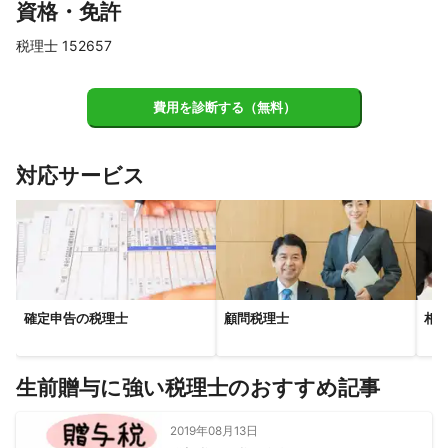
資格・免許
東村山市
小金井市
東久留米市
調布市
清瀬市
西東京市
三鷹市
狛江市
武蔵野市
世田谷区
税理士 152657
杉並区
練馬区
中野区
目黒区
渋谷区
板橋区
大田区
新宿区
品川区
豊島区
港区
北区
文京区
費用を診断する（無料）
千代田区
中央区
台東区
荒川区
江東区
足立区
墨田区
葛飾区
江戸川区
対応サービス
【
岡山県
】
西粟倉村
美作市
備前市
奈義町
勝央町
和気町
瀬戸内市
赤磐市
津山市
久米南町
美咲町
鏡野町
岡山市
玉野市
早島町
吉備中央町
真庭市
倉敷市
総社市
笠岡市
井原市
高梁市
新見市
浅口市
確定申告の税理士
顧問税理士
相
里庄町
矢掛町
新庄村
【
千葉県
】
館山市
富津市
鋸南町
南房総市
浦安市
市川市
生前贈与に強い税理士のおすすめ記事
君津市
木更津市
野田市
流山市
松戸市
袖ケ浦市
鎌ケ谷市
鴨川市
船橋市
2019年08月13日
習志野市
柏市
市原市