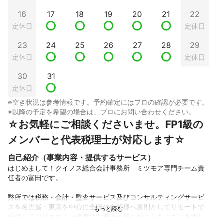
16
17
18
19
20
21
22
定休日
定休日
23
24
25
26
27
28
29
定休日
定休日
30
31
定休日
※空き状況は参考情報です。予約確定にはプロの確認が必要です。
※以降の予定を希望の場合は、プロにお問い合わせください。
☆お気軽にご相談くださいませ。FP1級の
メンバーと代表税理士が対応します☆
自己紹介（事業内容・提供するサービス）
はじめまして！クイノス総合会計事務所　ミツモア専門チーム責
任者の富田です。

弊所では税務・会計・監査サービス及びコンサルティングサービ
スを名古屋・東京を中心に全国の企業様へ原則としてリモートで
提供しております！（代表は北海道へ飛んだこともございます）
