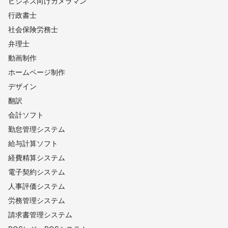
ビジネス向けカメラマン
秩父市
小鹿野町
横瀬町
皆野町
神川町
飯能市
行政書士
長瀞町
東秩父村
ときがわ町
越生町
本庄市
社会保険労務士
美里町
小川町
毛呂山町
寄居町
上里町
入間市
弁理士
日高市
鳩山町
嵐山町
深谷市
狭山市
鶴ヶ島市
動画制作
坂戸市
所沢市
滑川町
東松山市
川越市
三芳町
ホームページ制作
ふじみ野市
熊谷市
新座市
川島町
吉見町
デザイン
富士見市
志木市
朝霞市
鴻巣市
和光市
北本市
翻訳
行田市
桶川市
上尾市
戸田市
さいたま市
伊奈町
会計ソフト
蕨市
羽生市
蓮田市
川口市
白岡市
加須市
勤怠管理システム
久喜市
宮代町
草加市
越谷市
杉戸町
春日部市
給与計算ソフト
幸手市
八潮市
松伏町
三郷市
吉川市
経費精算システム
【
静岡県
】
電子契約システム
湖西市
浜松市
磐田市
森町
袋井市
川根本町
人事評価システム
掛川市
島田市
菊川市
藤枝市
牧之原市
御前崎市
労務管理システム
吉田町
焼津市
静岡市
富士宮市
富士市
沼津市
請求書管理システム
長泉町
御殿場市
西伊豆町
裾野市
小山町
松崎町