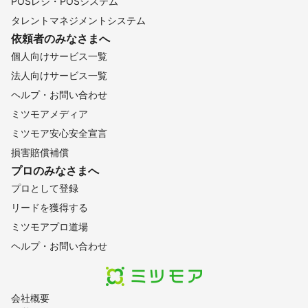
POSレジ・POSシステム
清水町
南伊豆町
伊豆市
三島市
函南町
タレントマネジメントシステム
伊豆の国市
下田市
河津町
東伊豆町
熱海市
伊東市
依頼者のみなさまへ
【
新潟県
】
個人向けサービス一覧
糸魚川市
妙高市
上越市
津南町
湯沢町
十日町市
法人向けサービス一覧
南魚沼市
柏崎市
小千谷市
魚沼市
刈羽村
新潟市
ヘルプ・お問い合わせ
長岡市
三条市
新発田市
加茂市
見附市
村上市
ミツモアメディア
燕市
五泉市
阿賀野市
佐渡市
胎内市
聖籠町
ミツモア安心安全宣言
弥彦村
田上町
阿賀町
出雲崎町
関川村
粟島浦村
損害賠償補償
【
和歌山県
】
プロのみなさまへ
橋本市
九度山町
高野町
北山村
かつらぎ町
プロとして登録
紀の川市
岩出市
紀美野町
新宮市
有田川町
リードを獲得する
田辺市
和歌山市
海南市
那智勝浦町
日高川町
ミツモアプロ道場
太地町
湯浅町
有田市
古座川町
広川町
みなべ町
ヘルプ・お問い合わせ
印南町
上富田町
由良町
串本町
御坊市
日高町
白浜町
すさみ町
美浜町
【
香川県
】
会社概要