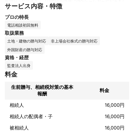
サービス内容・特徴
事務所スタッフはリモートワークのメンバーで名古屋、群馬、東
京など約15名の少数精鋭のメンバーで提供しております。

プロの特長
お客様は個人から上場企業まで幅広いことが特徴です。毎月のご
電話相談初回無料
面談の中で経営者の方から経営相談を頂くことが多く、ご好評い
取扱業務
ただいており、弊所との関りをきっかけに成長スピードが加速し
土地・建物の贈与対応
非上場会社株式の贈与対応
た、業績が上向いたという声を多く頂いております。

外国財産の贈与対応
☆ご相談のみでも全く問題ございませんので、お気軽にメッセー
資格・経歴
ジ頂けますと嬉しいです☆
これまでの実績
監査法人出身
【主なクライアント様の業種】

料金
WEB開発・マーケティング業、ソフトウェア開発業、小売業、飲
食業、エステサロン、美容院、調剤薬局、製造業、建設業、不動
生前贈与、相続税対策の基本
料金
産賃貸・仲介業、建設業、人材派遣業、建材卸売業、金融業、エ
報酬
ンターテインメント業、ゴルフ場等。

相続人
16,000円
【対応エリアについて】

愛知県、東京都、埼玉県、神奈川県、北海道、大阪府、福岡県、
相続人の配偶者・子
16,000円
静岡県、大分県、福島県、兵庫県、青森県、群馬県、千葉県、新
潟県、宮城県、岐阜県、熊本県、広島県など100社超のクライア
被相続人
16,000円
ント企業様にサービスを提供してまいりました。