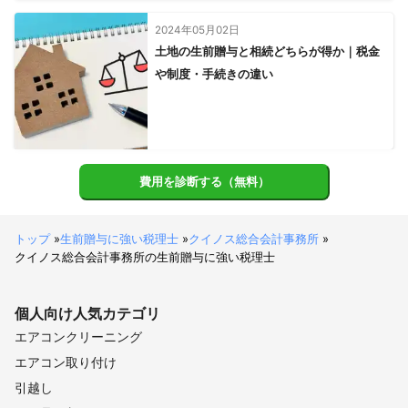
大野市
池田町
敦賀市
南越前町
若狭町
美浜町
2024年05月02日
越前市
鯖江市
勝山市
小浜市
永平寺町
福井市
土地の生前贈与と相続どちらが得か｜税金
越前町
おおい町
坂井市
高浜町
あわら市
や制度・手続きの違い
【
長野県
】
根羽村
平谷村
売木村
阿智村
阿南町
南木曽町
下條村
天龍村
王滝村
大桑村
泰阜村
上松町
飯田市
高森町
喬木村
豊丘村
松川町
飯島町
費用を診断する（無料）
木曽町
中川村
宮田村
駒ヶ根市
大鹿村
木祖村
南箕輪村
伊那市
箕輪町
塩尻市
辰野町
朝日村
トップ
»
生前贈与に強い税理士
»
クイノス総合会計事務所
»
茅野市
山形村
松本市
岡谷市
諏訪市
富士見町
クイノス総合会計事務所の生前贈与に強い税理士
下諏訪町
原村
安曇野市
松川村
長和町
池田町
南牧村
大町市
生坂村
立科町
青木村
筑北村
個人向け
人気カテゴリ
小海町
麻績村
川上村
佐久穂町
南相木村
エアコンクリーニング
北相木村
上田市
佐久市
千曲市
坂城町
東御市
エアコン取り付け
小川村
白馬村
小諸市
御代田町
長野市
軽井沢町
引越し
小谷村
須坂市
小布施町
飯綱町
高山村
信濃町