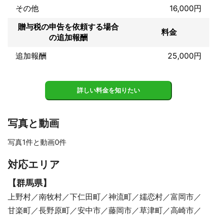
アピールポイント
その他
16,000円
アピールポイント：リモートでの業務提供実績が豊富です。

贈与税の申告を依頼する場合
ポリシー：お客様のニーズに寄り添い、安心感のあるサービス提
料金
の追加報酬
供をする。
追加報酬
25,000円
詳しい料金を知りたい
写真と動画
写真1件と動画0件
対応エリア
【
群馬県
】
上野村
南牧村
下仁田町
神流町
嬬恋村
富岡市
甘楽町
長野原町
安中市
藤岡市
草津町
高崎市