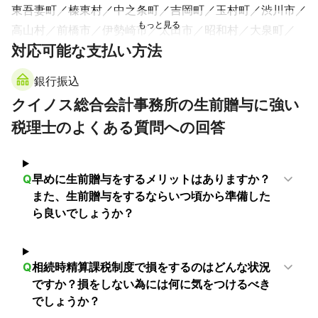
東吾妻町
榛東村
中之条町
吉岡町
玉村町
渋川市
高山村
前橋市
伊勢崎市
太田市
昭和村
大泉町
対応可能な支払い方法
千代田町
邑楽町
桐生市
明和町
沼田市
みなかみ町
川場村
みどり市
館林市
板倉町
片品村
銀行振込
【
富山県
】
クイノス総合会計事務所の生前贈与に強い
南砺市
砺波市
富山市
小矢部市
立山町
射水市
税理士のよくある質問への回答
舟橋村
上市町
高岡市
滑川市
魚津市
黒部市
氷見市
朝日町
入善町
【
鳥取県
】
Q
早めに生前贈与をするメリットはありますか？
若桜町
岩美町
八頭町
智頭町
鳥取市
三朝町
また、生前贈与をするならいつ頃から準備した
湯梨浜町
北栄町
倉吉市
琴浦町
米子市
境港市
ら良いでしょうか？
日吉津村
大山町
南部町
伯耆町
日南町
日野町
江府町
Q
相続時精算課税制度で損をするのはどんな状況
【
大阪府
】
ですか？損をしない為には何に気をつけるべき
島本町
枚方市
交野市
高槻市
四條畷市
寝屋川市
でしょうか？
大東市
茨木市
門真市
摂津市
守口市
東大阪市