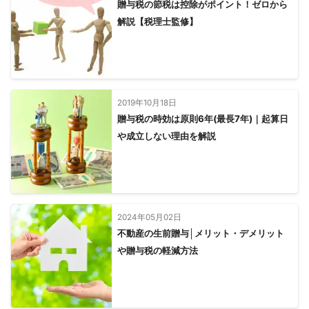
贈与税の節税は控除がポイント！ゼロから
白井市
我孫子市
八千代市
千葉市
銚子市
茂原市
解説【税理士監修】
成田市
佐倉市
東金市
旭市
勝浦市
四街道市
八街市
印西市
富里市
匝瑳市
香取市
山武市
いすみ市
大網白里市
酒々井町
栄町
神崎町
多古町
東庄町
九十九里町
芝山町
横芝光町
2019年10月18日
一宮町
睦沢町
長生村
白子町
長柄町
長南町
贈与税の時効は原則6年(最長7年)｜起算日
大多喜町
御宿町
や成立しない理由を解説
【
岐阜県
】
羽島市
笠松町
岐南町
各務原市
輪之内町
海津市
多治見市
安八町
坂祝町
可児市
岐阜市
瑞穂市
養老町
土岐市
北方町
富加町
大垣市
御嵩町
2024年05月02日
神戸町
美濃加茂市
大野町
川辺町
瑞浪市
垂井町
不動産の生前贈与│メリット・デメリット
池田町
関ケ原町
八百津町
美濃市
七宗町
山県市
や贈与税の軽減方法
関市
恵那市
本巣市
白川町
揖斐川町
東白川村
中津川市
郡上市
下呂市
高山市
白川村
飛騨市
【
福井県
】