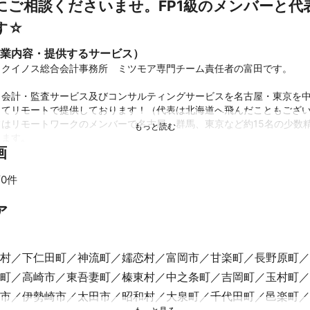
にご相談くださいませ。FP1級のメンバーと代
す☆
業内容・提供するサービス）
クイノス総合会計事務所　ミツモア専門チーム責任者の富田です。

・会計・監査サービス及びコンサルティングサービスを名古屋・東京を
てリモートで提供しております！（代表は北海道へ飛んだこともござい
フはリモートワークのメンバーで名古屋、群馬、東京など約15名の少数
ます。

画
から上場企業まで幅広いことが特徴です。毎月のご面談の中で経営者の
多く、ご好評いただいており、弊所との関りをきっかけに成長スピード
0件
いう声を多く頂いております。

ア
でも全く問題ございませんので、お気軽にメッセージ頂けますと嬉しい
績
ント様の業種】

村
下仁田町
神流町
嬬恋村
富岡市
甘楽町
長野原町
マーケティング業、ソフトウェア開発業、小売業、飲食業、エステサロン
町
高崎市
東吾妻町
榛東村
中之条町
吉岡町
玉村町
、建設業、不動産賃貸・仲介業、建設業、人材派遣業、建材卸売業、金
、ゴルフ場等。

市
伊勢崎市
太田市
昭和村
大泉町
千代田町
邑楽町