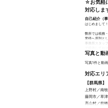
☆お気軽
対応しま
自己紹介（事
はじめまして！
弊所では税務
業様へ原則とし
事務所スタッ
で提供しており
写真と動
お客様は個人
を頂くことが
写真1件と動画
績が上向いたと
対応エリ
☆ご相談のみ
これまでの実
【
群馬県
】
【主なクライア
上野村
南牧
WEB開発・
藤岡市
草津
薬局、製造業
テインメント業
高山村
前橋