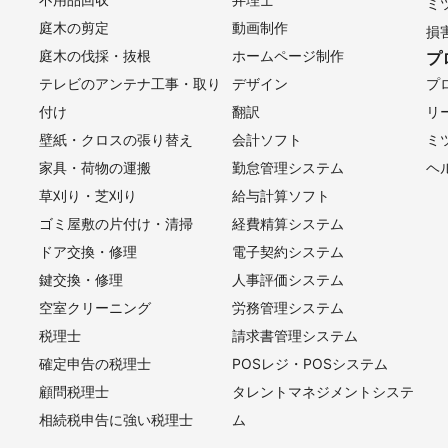
ミ
四街道市
八街市
印西市
富里市
匝瑳市
香取市
山武
庭木の剪定
動画制作
損
網白里市
酒々井町
栄町
神崎町
多古町
東庄町
九十九
庭木の伐採・抜根
ホームページ制作
プ
光町
一宮町
睦沢町
長生村
白子町
長柄町
長南町
大
テレビのアンテナ工事・取り
デザイン
プ
付け
翻訳
リ
壁紙・クロスの張り替え
会計ソフト
ミ
町
岐南町
各務原市
輪之内町
海津市
多治見市
安八町
家具・荷物の運搬
勤怠管理システム
ヘ
市
瑞穂市
養老町
土岐市
北方町
富加町
大垣市
御嵩
草刈り・芝刈り
給与計算ソフト
大野町
川辺町
瑞浪市
垂井町
池田町
関ケ原町
八百津
ゴミ屋敷の片付け・清掃
経費精算システム
市
関市
恵那市
本巣市
白川町
揖斐川町
東白川村
中
ドア交換・修理
電子契約システム
市
高山市
白川村
飛騨市
鍵交換・修理
人事評価システム
空室クリーニング
労務管理システム
町
敦賀市
南越前町
若狭町
美浜町
越前市
鯖江市
勝
税理士
請求書管理システム
寺町
福井市
越前町
おおい町
坂井市
高浜町
あわら市
確定申告の税理士
POSレジ・POSシステム
顧問税理士
タレントマネジメントシステ
村
売木村
阿智村
阿南町
南木曽町
下條村
天龍村
王
相続税申告に強い税理士
ム
村
上松町
飯田市
高森町
喬木村
豊丘村
松川町
飯島