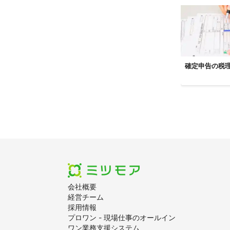
輪島市
【
東京都
】
檜原村
奥多
町田市
昭島
国分寺市
府
確定申告の税
清瀬市
西東
目黒区
渋谷
千代田区
中
【
岡山県
】
西粟倉村
美
久米南町
美
総社市
笠岡
【
千葉県
】
会社概要
館山市
富津
経営チーム
流山市
松戸
採用情報
プロワン - 現場仕事のオールイン
白井市
我孫
ワン業務支援システム