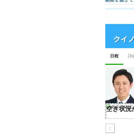
日程
詳
事業者確認
空き状況