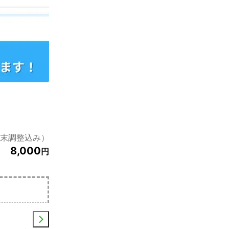
年末調整込み）
8,000
円