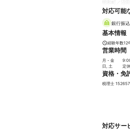
明和町
沼田
【対応エリアに
【
対応可能
富山県
】
愛知県、東京
青森県、群馬県
南砺市
砺波
業様にサービ
銀行振込
滑川市
魚津
アピールポイ
基本情報
【
鳥取県
】
アピールポイン
ポリシー：お
若桜町
岩美
経験年数
12
営業時間
琴浦町
米子
【
大阪府
】
月 - 金
9
:
日, 土
定
島本町
枚方
資格・免
摂津市
守口
藤井寺市
羽
税理士 152657
富田林市
大
岸和田市
貝
【
石川県
】
白山市
加賀
かほく市
宝
対応サー