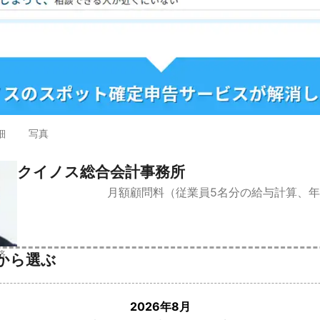
細
写真
クイノス総合会計事務所
月額顧問料（従業員5名分の給与計算、
済
から選ぶ
2026年8月