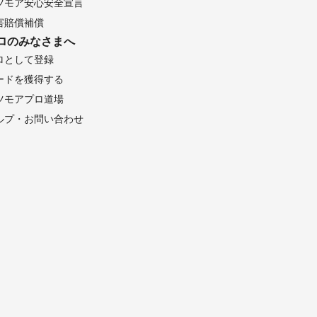
ツモア安心安全宣言
市
害賠償補償
里町
ロのみなさまへ
多喜町
ロとして登録
ードを獲得する
ツモアプロ道場
坂祝町
ルプ・お問い合わせ
町
神戸町
町
美濃市
津川市
山市
滝村
町
木曽町