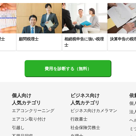
摩町
あきる野市
日の出町
青梅市
八王子市
羽村市
福
市
瑞穂町
日野市
武蔵村山市
立川市
多摩市
国立市
中市
稲城市
小平市
東村山市
小金井市
東久留米市
調
理士
顧問税理士
相続税申告に強い税理
決算申告の税
京市
三鷹市
狛江市
武蔵野市
世田谷区
杉並区
練馬区
士
区
板橋区
大田区
新宿区
品川区
豊島区
港区
北区
央区
台東区
荒川区
江東区
足立区
墨田区
葛飾区
江
費用を診断する（無料）
作市
備前市
奈義町
勝央町
和気町
瀬戸内市
赤磐市
咲町
鏡野町
岡山市
玉野市
早島町
吉備中央町
真庭市
個人向け
ビジネス向け
依
市
井原市
高梁市
新見市
浅口市
里庄町
矢掛町
新庄
人気カテゴリ
人気カテゴリ
個
エアコンクリーニング
ビジネス向けカメラマン
法
市
鋸南町
南房総市
浦安市
市川市
君津市
木更津市
エアコン取り付け
行政書士
ヘ
市
袖ケ浦市
鎌ケ谷市
鴨川市
船橋市
習志野市
柏市
引越し
社会保険労務士
ミ
子市
八千代市
千葉市
銚子市
茂原市
成田市
佐倉市
不用品回収
弁理士