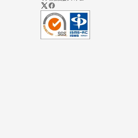
旭市
勝浦市
いすみ市
大
芝山町
横芝
御宿町
【
岐阜県
】
羽島市
笠松
可児市
岐阜
美濃加茂市
七宗町
山県
郡上市
下呂
【
福井県
】
大野市
池田
小浜市
永平
【
長野県
】
根羽村
平谷
大桑村
泰阜