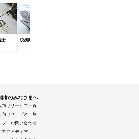
生市
東大和市
布市
理士
税務調査対応の税理士
法人税の節税に強い税
会社設立・起
中野区
理士
強い税理士
文京区
戸川区
津山市
倉敷市
頼者のみなさまへ
村
人向けサービス一覧
人向けサービス一覧
野田市
ルプ・お問い合わせ
市原市
ツモアメディア
東金市