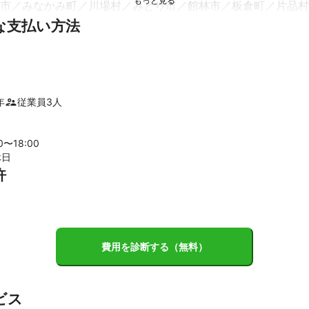
市
みなかみ町
川場村
みどり市
館林市
板倉町
片品村
ついて】

な支払い方法
都、埼玉県、神奈川県、北海道、大阪府、福岡県、静岡県、大分県、福
、千葉県、新潟県、宮城県、岐阜県、熊本県、広島県など100社超の
市
富山市
小矢部市
立山町
射水市
舟橋村
上市町
高
スを提供してまいりました。
市
黒部市
氷見市
朝日町
入善町
ント
ト：リモートでの業務提供実績が豊富です。

客様のニーズに寄り添い、安心感のあるサービス提供をする。
町
八頭町
智頭町
鳥取市
三朝町
湯梨浜町
北栄町
倉
年
従業員
3
人
市
境港市
日吉津村
大山町
南部町
伯耆町
日南町
日
00〜
18
:00
休日
市
交野市
高槻市
四條畷市
寝屋川市
大東市
茨木市
許
市
東大阪市
柏原市
吹田市
八尾市
豊能町
箕面市
太
曳野市
能勢町
豊中市
河南町
池田市
大阪市
松原市
阪狭山市
堺市
河内長野市
高石市
和泉市
泉大津市
忠
塚市
熊取町
泉佐野市
田尻町
泉南市
阪南市
岬町
費用を診断する（無料）
市
小松市
能美市
川北町
金沢市
野々市市
内灘町
津
達志水町
羽咋市
中能登町
七尾市
志賀町
穴水町
能登
ビス