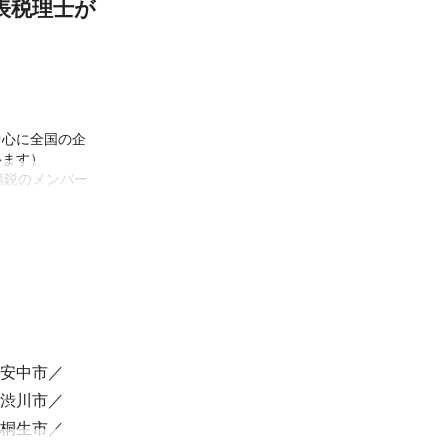
表税理士が
中心に全国の企
ます）

精鋭のメンバー
方から経営相談
が加速した、業
です☆
安中市
、美容院、調剤
渋川市
融業、エンター
桐生市