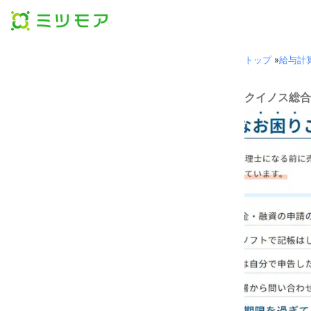
トップ
»
給与計
クイノス総合