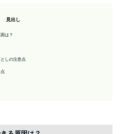
見出し
原因は？
落としの注意点
意点
できる原因は？