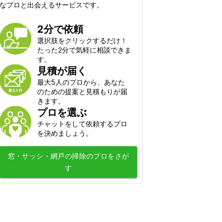
シロアリ駆除
なプロと出会えるサービスです。
毛虫・チャドクガ駆除
2分で依頼
コウモリ駆除
選択肢をクリックするだけ！
クモ駆除
たった2分で気軽に相談できま
ハクビシン・アライグマ・狸・イタチ
す。
駆除
見積が届く
ムカデ・ヤスデ・ゲジゲジ駆除
最大5人のプロから、あなた
のための提案と見積もりが届
水のトラブル
きます。
プロを選ぶ
水道のつまり修理
チャットをして依頼するプロ
浄水器の取付・交換
を決めましょう。
水道蛇口交換
窓・サッシ・網戸の掃除
のプロをさが
水道の水漏れ修理
す
シャワーヘッド・シャワーホースの交
換
排水管洗浄
トイレの故障・修理