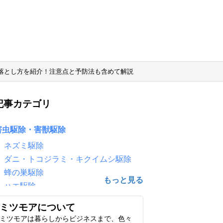
落とし方を紹介！注意点と予防法も含めて解説
記事カテゴリ
害虫駆除・害獣駆除
ネズミ駆除
ダニ・トコジラミ・キクイムシ駆除
蜂の巣駆除
ハエ駆除
害鳥駆除（鳩・カラス）
ミツモアについて
ゴキブリ駆除
ミツモアは暮らしからビジネスまで、色々