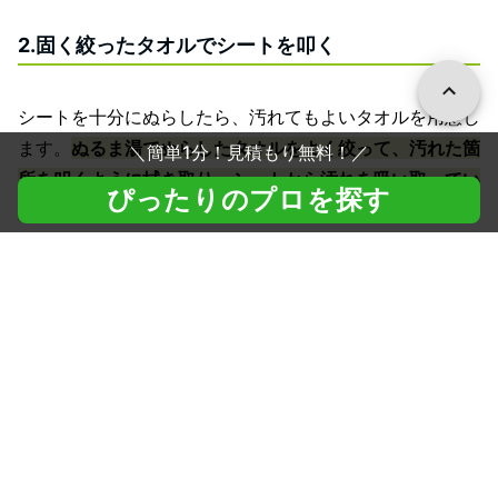
2.固く絞ったタオルでシートを叩く
シートを十分にぬらしたら、汚れてもよいタオルを用意し
ます。
ぬるま湯でぬらしたタオルをよく絞って、汚れた箇
＼
簡単1分！見積もり無料！
／
所を叩くように拭き取り、シートから汚れを吸い取ってい
ぴったりのプロを探す
くのがポイントです
。
尿の汚れが付くとタオルにも色や臭いが付着するため、ぬ
るま湯で洗って一度きれいにしましょう。汚れたタオルを
洗いながら、シートをぬらしてタオルで叩く作業を繰り返
します。
タオルでシートを叩いても色や臭いが付かなくなったら、
ある程度汚れが取れた目安です。汚れと水分を拭き取るた