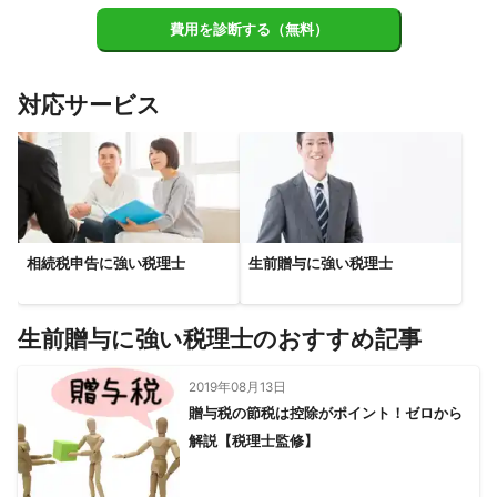
君津市
費用を診断する（無料）
【
埼玉県
】
八潮市
川口市
蕨市
和光市
草加市
戸田市
対応サービス
三郷市
朝霞市
新座市
志木市
越谷市
吉川市
富士見市
三芳町
さいたま市
松伏町
所沢市
ふじみ野市
春日部市
上尾市
川越市
狭山市
蓮田市
伊奈町
入間市
宮代町
杉戸町
白岡市
桶川市
川島町
幸手市
鶴ヶ島市
北本市
日高市
坂戸市
久喜市
相続税申告に強い税理士
生前贈与に強い税理士
【
茨城県
】
守谷市
取手市
利根町
つくばみらい市
坂東市
生前贈与に強い税理士のおすすめ記事
常総市
龍ケ崎市
境町
五霞町
【
神奈川県
】
2019年08月13日
贈与税の節税は控除がポイント！ゼロから
川崎市
横浜市
大和市
座間市
綾瀬市
海老名市
解説【税理士監修】
鎌倉市
藤沢市
逗子市
愛川町
横須賀市
葉山町
相模原市
寒川町
厚木市
茅ヶ崎市