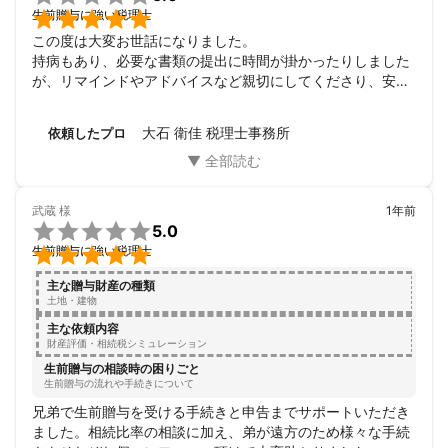

生前贈与に強い税理士
この度は大変お世話になりました。

持病もあり、必要な書類の提出に時間が掛かったりしました
が、リマインドやアドバイスなど親切にしてくださり、安心
してお任せする事ができました。

また何かありましたら、ぜひお願いしたいと思います。

大石 衛佳 税理士事務所
依頼したプロ
どうも有難うございました。
武蔵
様
1年前

5.0

生前贈与に強い税理士
主な贈与財産の種類
土地・建物
主な依頼内容
財産評価・相続税シミュレーション
生前贈与の相談時の困りごと
生前贈与の流れや手続きについて
兄弟で生前贈与を受ける手続きと申告までサポートいただき
ました。相続比率の相談に加え、弟が遠方のため様々な手続