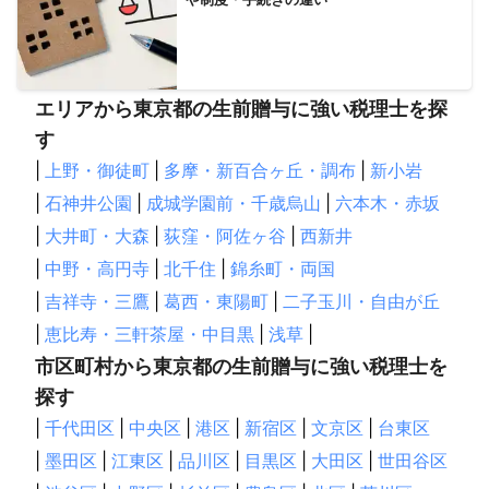
エリアから東京都の生前贈与に強い税理士を探
す
|
上野・御徒町
|
多摩・新百合ヶ丘・調布
|
新小岩
|
石神井公園
|
成城学園前・千歳烏山
|
六本木・赤坂
|
大井町・大森
|
荻窪・阿佐ヶ谷
|
西新井
|
中野・高円寺
|
北千住
|
錦糸町・両国
|
吉祥寺・三鷹
|
葛西・東陽町
|
二子玉川・自由が丘
|
恵比寿・三軒茶屋・中目黒
|
浅草
|
市区町村から東京都の生前贈与に強い税理士を
探す
|
千代田区
|
中央区
|
港区
|
新宿区
|
文京区
|
台東区
|
墨田区
|
江東区
|
品川区
|
目黒区
|
大田区
|
世田谷区