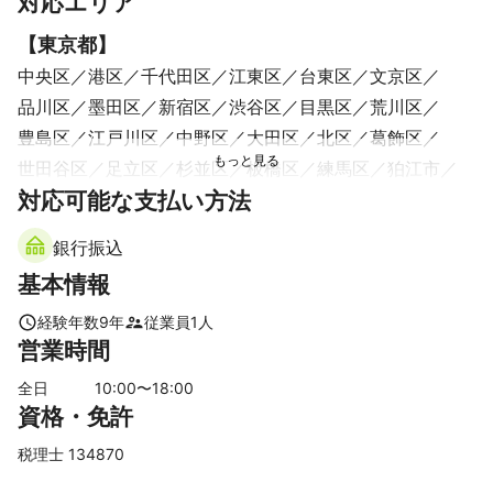
対応エリア
【
東京都
】
中央区
港区
千代田区
江東区
台東区
文京区
品川区
墨田区
新宿区
渋谷区
目黒区
荒川区
豊島区
江戸川区
中野区
大田区
北区
葛飾区
世田谷区
足立区
杉並区
板橋区
練馬区
狛江市
対応可能な支払い方法
三鷹市
調布市
武蔵野市
西東京市
小金井市
東久留米市
稲城市
清瀬市
府中市
小平市
銀行振込
国分寺市
東村山市
国立市
多摩市
東大和市
基本情報
日野市
立川市
武蔵村山市
町田市
昭島市
瑞穂町
福生市
羽村市
八王子市
あきる野市
経験年数
9
年
従業員
1
人
営業時間
【
千葉県
】
浦安市
市川市
松戸市
船橋市
鎌ケ谷市
習志野市
全日
10
:00〜
18
:00
資格・免許
流山市
白井市
柏市
八千代市
我孫子市
袖ケ浦市
千葉市
四街道市
木更津市
野田市
印西市
佐倉市
税理士 134870
市原市
栄町
酒々井町
富津市
長柄町
八街市