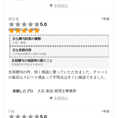
渡辺
様
1年前

5.0

生前贈与に強い税理士
主な贈与財産の種類
土地・建物
主な依頼内容
その他生前贈与に関する相談
生前贈与の相談時の困りごと
生前贈与の手続きや進め方
生前贈与の件、快く相談に乗っていただきました。チャット
の返信もスピード感あって不明点はすぐに確認できました。
大石 衛佳 税理士事務所
依頼したプロ
S
様
1年前

5.0