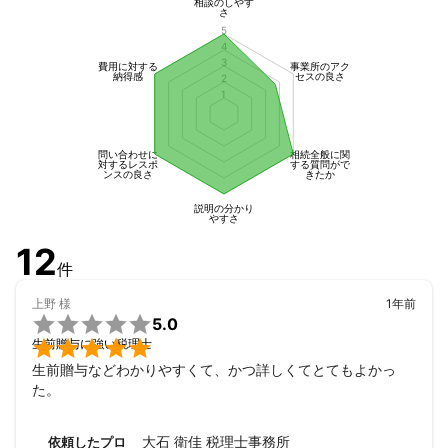
相談のしやす
さ
5
4
3
費用に対する
事業所のアク
納得感
セスの良さ
2
1
問い合わせに
相続全般に関
対するレスポ
する質問がで
ンスの良さ
きたか
説明の分かり
やすさ
12
件
上野
様
1年前

5.0

生前贈与に強い税理士
生前贈与などわかりやすくて、かつ詳しくてとてもよかっ
た。
大石 衛佳 税理士事務所
依頼したプロ