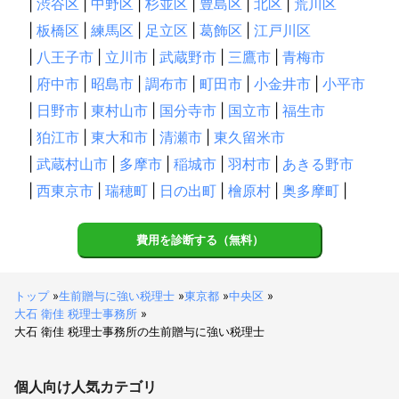
|
渋谷区
|
中野区
|
杉並区
|
豊島区
|
北区
|
荒川区
|
板橋区
|
練馬区
|
足立区
|
葛飾区
|
江戸川区
|
八王子市
|
立川市
|
武蔵野市
|
三鷹市
|
青梅市
|
府中市
|
昭島市
|
調布市
|
町田市
|
小金井市
|
小平市
|
日野市
|
東村山市
|
国分寺市
|
国立市
|
福生市
|
狛江市
|
東大和市
|
清瀬市
|
東久留米市
|
武蔵村山市
|
多摩市
|
稲城市
|
羽村市
|
あきる野市
|
西東京市
|
瑞穂町
|
日の出町
|
檜原村
|
奥多摩町
|
費用を診断する（無料）
トップ
»
生前贈与に強い税理士
»
東京都
»
中央区
»
大石 衛佳 税理士事務所
»
大石 衛佳 税理士事務所の生前贈与に強い税理士
個人向け
人気カテゴリ