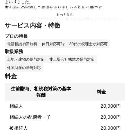
まいりました。

書面添付の実施もご要望がありましたら対応可能です。

相続税・贈与税は専門性が高く、担当する税理士のスキルによっ
サービス内容・特徴
て納税額が大きく変わると言われていますが、お客様に申告内容
を分かりやすく丁寧にお伝えすることをモットーに努めてまいり
プロの特長
ます。

ご不明な点等ございましたら何なりとお申し付けくださいませ。

電話相談初回無料
休日対応可能
30代の税理士が対応可
よろしくお願いいたします。
取扱業務
これまでの実績
土地・建物の贈与対応
非上場会社株式の贈与対応
・資産税特化型税理士法人

相続税、贈与税の申告や不動産所有オーナーの相続税対策

外国財産の贈与対応
料金
・TKC所属の税理士法人

相続税、贈与税、法人税（宗教法人等の特殊法人を含む）、個人
生前贈与、相続税対策の基本
の確定申告などの幅広い税務申告

料金
報酬
いずれの申告にも書面添付を実施

相続人
20,000円
・BIG4（事業承継部門）

相続人の配偶者・子
20,000円
アピールポイント
土日祝日も事前にご連絡いただければ対応いたします。

被相続人
20,000円