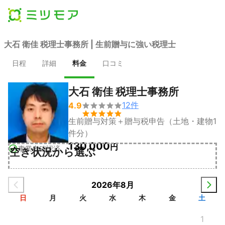
大石 衛佳 税理士事務所 | 生前贈与に強い税理士
日程
詳細
料金
口コミ
大石 衛佳 税理士事務所
12
件
4.9


生前贈与対策＋贈与税申告（土地・建物1
件分）
130,000
円
事業者確認済
空き状況から選ぶ
2026年8月
日
月
火
水
木
金
土
1