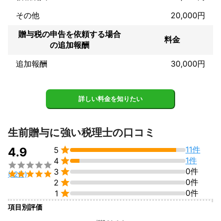
よろしくお願いいたします。
その他
20,000円
贈与税の申告を依頼する場合
料金
の追加報酬
追加報酬
30,000円
詳しい料金を知りたい
生前贈与に強い税理士の口コミ

11件
4.9
5

1件
4


0件
3

(12件)

0件
2

0件
1
項目別評価