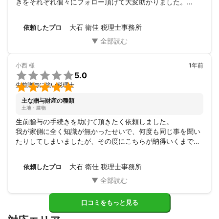
きをそれぞれ個々にフォロー頂けて大変助かりました。

また、税関係でご相談することがありましたら、よろしくお
願いいたします。
大石 衛佳 税理士事務所
依頼したプロ
小西
様
1年前

5.0

生前贈与に強い税理士
主な贈与財産の種類
土地・建物
生前贈与の手続きを助けて頂きたく依頼しました。

我が家側に全く知識が無かったせいで、何度も同じ事を聞い
たりしてしまいましたが、その度にこちらが納得いくまで丁
寧な説明をして下さいました。

また、我が家の現状に合わせた税制度の利用を提案して下さ
大石 衛佳 税理士事務所
依頼したプロ
ったことにも感謝しております。

本当に信頼できる先生だと思いました。

また税関係で困ったことがあったら相談させて頂きたいで
す。
口コミをもっと見る