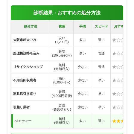
診断結果：おすすめの処分方法
処分方法
費用
手間
スピード
おすすめ度
安い
★☆☆☆☆
大阪市粗大ごみ
多い
遅い
(1,200円)
最安
★☆☆☆☆
処理施設持ち込み
多い
普通
(10kg毎90円)
無料
★☆☆☆☆
リサイクルショップ
少ない
普通
(売却収入)
高い
★☆☆☆☆
不用品回収業者
少ない
早い
(8,000円〜)
普通
★☆☆☆☆
家具店引き取り
少ない
早い
(4,000円前後)
普通
★☆☆☆☆
引越し業者
少ない
早い
(要見積もり)
無料
★★★★★
ジモティー
多い
遅い
(売却収入)