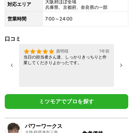
大阪府ほぼ全域
対応エリア
兵庫県、京都府、奈良県の一部
営業時間
7:00～24:00
口コミ
惠明
吉村
伊東
様
様
様
1年前
1年前
1年前
当日の担当者さん達、しっかりきっちりと作
業してくださりよかったです。
ミツモアでプロを探す
パワーワークス
大阪府摂津市三島