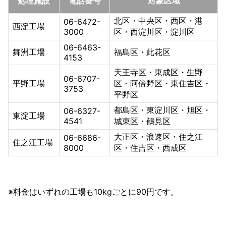
処理施設
電話番号
対象区域
北区・中央区・西区・港
06-6472-
西淀工場
3000
区・西淀川区・淀川区
06-6463-
舞洲工場
福島区・此花区
4153
天王寺区・東成区・生野
06-6707-
平野工場
区・阿倍野区・東住吉区・
3753
平野区
都島区・東淀川区・旭区・
06-6327-
東淀工場
4541
城東区・鶴見区
大正区・浪速区・住之江
06-6686-
住之江工場
8000
区・住吉区・西成区
※料金はいずれの工場も10kgごとに90円です。