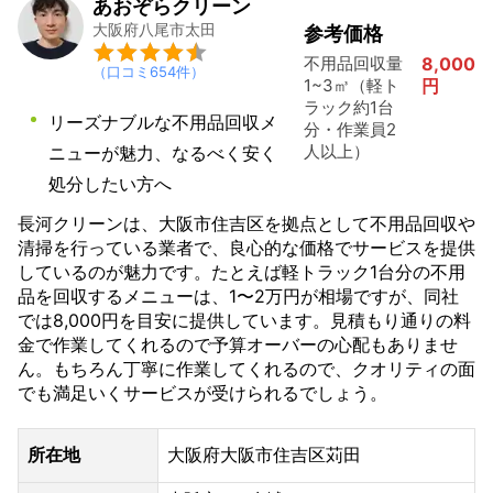
あおぞらクリーン
大阪府八尾市太田
参考価格
不用品回収量
8,000
（口コミ
654
件）
1~3㎥（軽ト
円
ラック約1台
リーズナブルな不用品回収メ
分・作業員2
人以上）
ニューが魅力、なるべく安く
処分したい方へ
長河クリーンは、大阪市住吉区を拠点として不用品回収や
清掃を行っている業者で、良心的な価格でサービスを提供
しているのが魅力です。たとえば軽トラック1台分の不用
品を回収するメニューは、1〜2万円が相場ですが、同社
では8,000円を目安に提供しています。見積もり通りの料
金で作業してくれるので予算オーバーの心配もありませ
ん。もちろん丁寧に作業してくれるので、クオリティの面
でも満足いくサービスが受けられるでしょう。
所在地
大阪府大阪市住吉区苅田