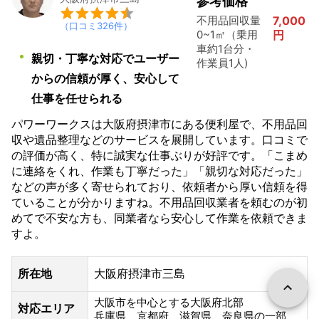
参考価格
不用品回収量
7,000
（口コミ
326
件）
0~1㎥（乗用
円
車約1台分・
親切・丁寧な対応でユーザー
作業員1人)
からの信頼が厚く、安心して
仕事を任せられる
パワーワークスは大阪府摂津市にある便利屋で、不用品回
収や遺品整理などのサービスを展開しています。口コミで
の評価が高く、特に誠実な仕事ぶりが好評です。「こまめ
に連絡をくれ、作業も丁寧だった」「親切な対応だった」
などの声が多く寄せられており、依頼者から厚い信頼を得
ていることが分かりますね。不用品回収業者を頼むのが初
めてで不安な方も、同業者なら安心して作業を依頼できま
すよ。
所在地
大阪府摂津市三島
大阪市を中心とする大阪府北部
対応エリア
兵庫県、京都府、滋賀県、奈良県の一部