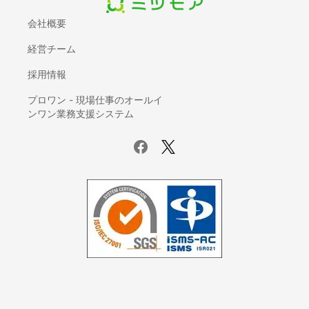
押入れ・クローゼットリフォーム
会社概要
フロアコーティング・フローリングワックス
経営チーム
お風呂（浴室・ユニットバス）リフォーム
太陽光発電・ソーラーシステム設置
採用情報
リノベーション・大規模リフォーム
プロワン - 現場仕事のオールイ
障子の張り替え
ンワン業務支援システム
ふすまの張り替え
耐震リフォーム
カーペット張替え
クッションフロア張替え
ホームインスペクション（住宅診断）
窓ガラスフィルム施工
シャッター修理・取り付け
雨漏り修理
面格子取り付け
ウッドデッキ塗装