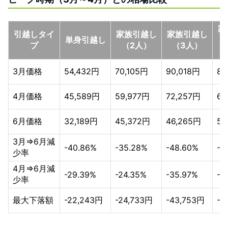
家
引越しタイ
家族引越し
家族引越し
単身引越し
プ
（2人）
（3人）
3月価格
54,432円
70,105円
90,018円
84
4月価格
45,589円
59,977円
72,257円
69
6月価格
32,189円
45,372円
46,265円
50
3月⇒6月減
-40.86%
-35.28%
-48.60%
-4
少率
4月⇒6月減
-29.39%
-24.35%
-35.97%
-2
少率
最大下落額
-22,243円
-24,733円
-43,753円
-3