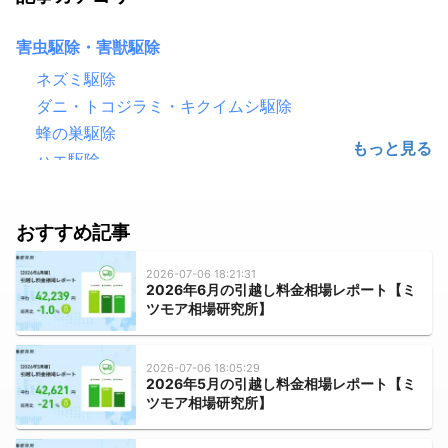
害虫駆除・害獣駆除
ネズミ駆除
ダニ・トコジラミ・キクイムシ駆除
蜂の巣駆除
ハエ駆除
害鳥駆除（鳩・カラス）
ゴキブリ駆除
おすすめ記事
シロアリ駆除
毛虫・チャドクガ駆除
2026-07-06 18:21:31
2026年6月の引越し料金相場レポート【ミ
コウモリ駆除
ツモア相場研究所】
クモ駆除
ハクビシン・アライグマ・狸・イタチ駆除
2026-07-06 18:05:29
ムカデ・ヤスデ・ゲジゲジ駆除
2026年5月の引越し料金相場レポート【ミ
ツモア相場研究所】
水のトラブル