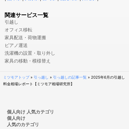
融資・資金調達に強い税理士
確定申告の税理士
関連サービス一覧
生前贈与に強い税理士
引越し
社会保険労務士
オフィス移転
家具配送・荷物運搬
就業規則・社内規定・36協定作成の社労士
ピアノ運送
入退社・保険手続きの社労士
洗濯機の設置・取り外し
顧問社労士
家具の移動・模様替え
年度更新・算定基礎の社労士
弁理士
ミツモアトップ
»
引っ越し
»
引っ越しの記事一覧
»
2025年6月の引越し
特許事務所・特許出願に強い弁理士
料金相場レポート【ミツモア相場研究所】
意匠登録に強い事務所・弁理士
商標登録・出願に強い事務所・弁理士
カメラマン
個人向け 人気カテゴリ
個人向け
結婚式の写真撮影
人気のカテゴリ
フォトウエディング・前撮りの出張撮影