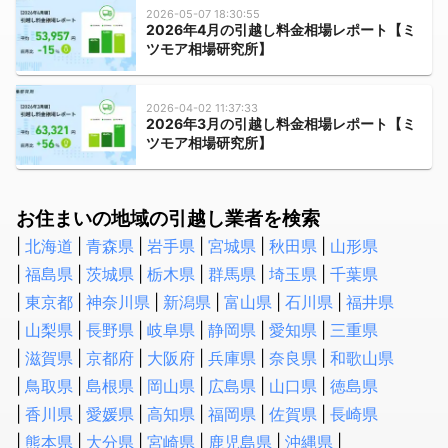
水道のつまり修理
2026-05-07 18:30:55
浄水器の取付・交換
2026年4月の引越し料金相場レポート【ミ
ツモア相場研究所】
水道蛇口交換
水道の水漏れ修理
シャワーヘッド・シャワーホースの交換
2026-04-02 11:37:33
2026年3月の引越し料金相場レポート【ミ
排水管洗浄
ツモア相場研究所】
トイレの故障・修理
蛇口の水漏れ修理
お住まいの地域の引越し業者を検索
トイレのつまり修理
お風呂の排水口つまり修理
北海道
青森県
岩手県
宮城県
秋田県
山形県
壁ピタ水栓・洗濯機蛇口の交換
福島県
茨城県
栃木県
群馬県
埼玉県
千葉県
東京都
神奈川県
新潟県
富山県
石川県
福井県
税理士
山梨県
長野県
岐阜県
静岡県
愛知県
三重県
会社設立・起業開業に強い税理士
滋賀県
京都府
大阪府
兵庫県
奈良県
和歌山県
顧問税理士
鳥取県
島根県
岡山県
広島県
山口県
徳島県
法人税の節税に強い税理士
香川県
愛媛県
高知県
福岡県
佐賀県
長崎県
相続税申告に強い税理士
熊本県
大分県
宮崎県
鹿児島県
沖縄県