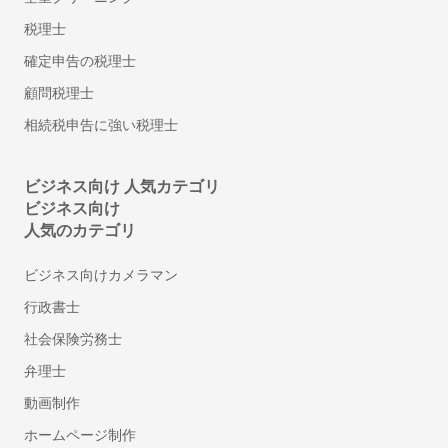
行政書士
税理士
車庫証明に強い行政書士
確定申告の税理士
遺産相続手続き代行に強い行政書士
顧問税理士
許認可に強い行政書士
離婚の公正証書に強い行政書士
相続税申告に強い税理士
遺言書作成に強い行政書士
建設業許可の申請に強い行政書士
ビジネス向け 人気カテゴリ
ビザ申請代行・入管業務代行に強い行政書士
ビジネス向け
内容証明・債権債務問題に強い行政書士
人気のカテゴリ
古物商許可申請代行の行政書士
ビジネス向けカメラマン
自動車の名義・住所変更代行に強い行政書士
行政書士
永住許可申請の行政書士
帰化申請代行の行政書士
社会保険労務士
相続人調査・戸籍収集代行の行政書士
弁理士
相続財産の調査代行の行政書士
動画制作
遺産分割協議書作成代行の行政書士
ホームページ制作
自動車登録に強い行政書士