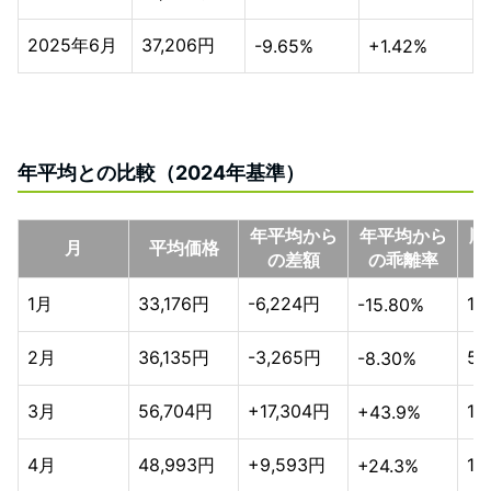
2025年6月
37,206円
-9.65%
+1.42%
年平均との比較（2024年基準）
年平均から
年平均から
順
月
平均価格
の差額
の乖離率
1月
33,176円
-6,224円
1
-15.80%
2月
36,135円
-3,265円
5
-8.30%
3月
56,704円
+17,304円
12
+43.9%
4月
48,993円
+9,593円
11
+24.3%