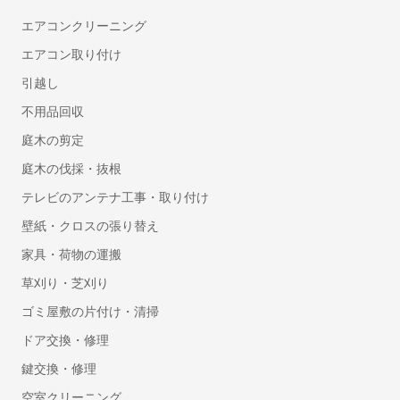
家族写真・記念写真の出張撮影
エアコンクリーニング
遺影・生前撮影
エアコン取り付け
成人式写真の前撮り・出張撮影
引越し
ニューボーンフォトの出張撮影
不用品回収
マタニティフォトの出張撮影
庭木の剪定
七五三写真の出張撮影
婚活写真・お見合い写真撮影
庭木の伐採・抜根
お宮参り写真の出張撮影
テレビのアンテナ工事・取り付け
動画撮影
壁紙・クロスの張り替え
家具・荷物の運搬
セミナー・講演会・イベント動画撮影
草刈り・芝刈り
鍵・防犯対策
ゴミ屋敷の片付け・清掃
鍵交換・修理
ドア交換・修理
鍵開け・鍵屋
鍵交換・修理
盗聴器・盗撮器の調査・発見
空室クリーニング