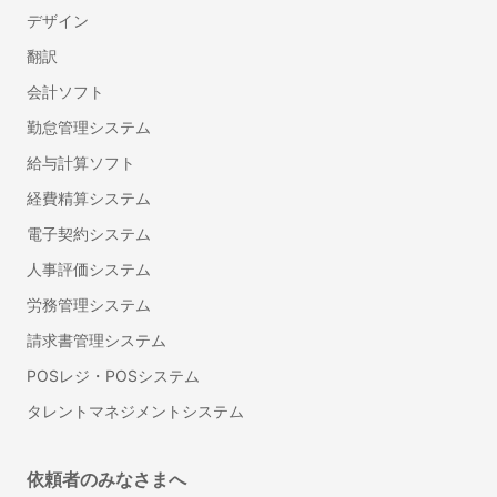
デザイン
ドローン飛行許可申請代行の行政書士
翻訳
デザイン
会計ソフト
チラシデザイン・フライヤー作成
勤怠管理システム
ロゴ作成
給与計算ソフト
看板・のぼり作成
経費精算システム
翻訳
電子契約システム
英語・英文の翻訳
人事評価システム
リフォーム
労務管理システム
インテリアコーディネーター
請求書管理システム
フローリング・床の張り替え
POSレジ・POSシステム
タイル工事
タレントマネジメントシステム
部屋の間仕切り・壁設置リフォーム
防音工事
依頼者のみなさまへ
壁紙・クロスの張り替えリフォーム