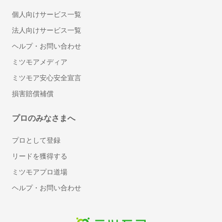
トイレリフォーム・トイレ（便器）交換
個人向けサービス一覧
洗面台（洗面所）のリフォーム・交換
法人向けサービス一覧
ドア交換
ヘルプ・お問い合わせ
雨樋の掃除
和室から洋室へのリフォーム
ミツモアメディア
壁の撤去・間取り変更リフォーム
ミツモア安心安全宣言
サウナの設置・修理
損害賠償補償
畳の張り替え・交換
キッチンのリフォーム
プロのみなさまへ
階段のリフォーム
プロとして登録
防水工事
手すり取り付け
リードを獲得する
網戸の張り替え・修理
ミツモアプロ道場
断熱工事（窓・床・壁）
ヘルプ・お問い合わせ
物件の原状回復
窓ガラスの交換・修理
床暖房のリフォーム