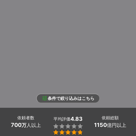
条件で絞り込みはこちら
依頼者数
依頼総額
4.83
平均評価
700
1150
万
人以上
億円以上

