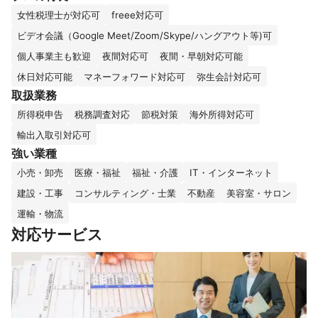
女性税理士が対応可
freee対応可
ビデオ会議（Google Meet/Zoom/Skype/ハングアウト等)可
個人事業主も歓迎
夜間対応可
夜間・早朝対応可能
休日対応可能
マネーフォワード対応可
弥生会計対応可
取扱業務
所得税申告
税務調査対応
節税対策
海外所得対応可
輸出入取引対応可
強い業種
小売・卸売
医療・福祉
福祉・介護
IT・インターネット
建設・工事
コンサルティング・士業
不動産
美容室・サロン
運輸・物流
対応サービス