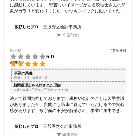
に感動しています。 堅苦しいイメージがある税理士さんの印
象がガラリと変わりました。いつもクイックに動いてくださ
るスピード感はもちろん、こちらの意図を先回りして汲み取
ってくれる姿勢に何度も救われています。ちょっとした困り
三股秀之会計事務所
依頼したプロ
ごとでも笑顔で耳を傾けてくださる先生のお人柄も含め、末
永くお付き合いしていきたいと心から思える素晴らしい事務
所です。
広沢
様
10か月前

5.0

顧問税理士
事業の業種
医療・福祉・保健衛生業
顧問税理士を依頼された理由
決算や会計の手続きに不安があったため
法人で顧問契約しております。税務や会計のことは苦手意識
がありましたが、質問にも迅速に答えていただけるので安心
感があります。数字面の不安が解消され、本業に集中できる
環境が整いました。信頼できるパートナーとして、今後も長
くお付き合いしたいと思っています。
三股秀之会計事務所
依頼したプロ