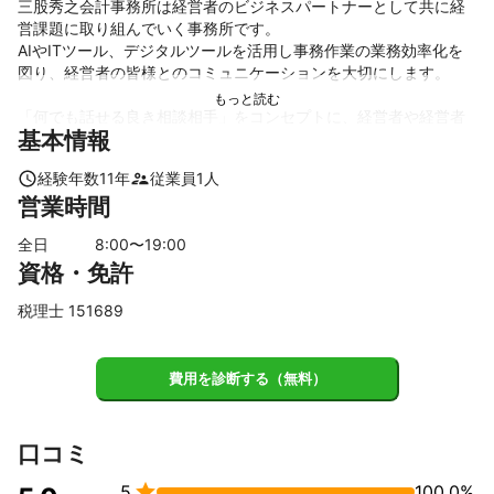
三股秀之会計事務所は経営者のビジネスパートナーとして共に経
営課題に取り組んでいく事務所です。

AIやITツール、デジタルツールを活用し事務作業の業務効率化を
図り、経営者の皆様とのコミュニケーションを大切にします。

「何でも話せる良き相談相手」をコンセプトに、経営者や経営者
基本情報
の周りの方々、家族や従業員の方が幸せになれる手助けが出来る
事務所を目指しております。
経験年数
11
年
従業員
1
人
これまでの実績
営業時間
当事務所と顧問契約を締結すると、会計や税務業務、資金繰りな
どお金周りのことを的確にアドバイスし、顧問先様の事業が発展
全日
8
:00〜
19
:00
できるよう継続的にサポートします。

資格・免許
会計データの入力や税務申告書類の作成代行等の作業面はもちろ
税理士 151689
んのこと、売上増加や経費削減、節税対策や資金調達等、事業を
継続していく中で発生するお金に関する悩みなど、経営に関する
様々な問題の解決に向けてアドバイスいたします。 

費用を診断する（無料）
また税務調査など突発的なことにも迅速に対応します。レスポン
スの早さを常に意識して、問題を早く解決できるようにしており
口コミ
ます。


5
100.0%