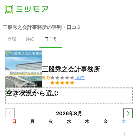
三股秀之会計事務所の評判・口コミ
日程
詳細
口コミ
三股秀之会計事務所
14
件
5.0


事業者確認済
空き状況から選ぶ
2026年8月
日
月
火
水
木
金
土
1