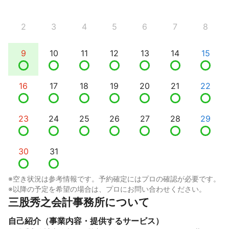
2
3
4
5
6
7
8
9
10
11
12
13
14
15
16
17
18
19
20
21
22
23
24
25
26
27
28
29
30
31
※空き状況は参考情報です。予約確定にはプロの確認が必要です。
※以降の予定を希望の場合は、プロにお問い合わせください。
三股秀之会計事務所について
自己紹介（事業内容・提供するサービス）