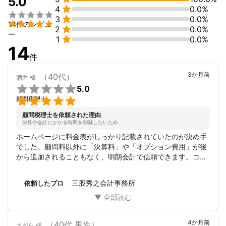
5.0
これまで多くの経営者を見てきた税理士がビジネスパートナーと

4
0.0%
して事業に真面目に取り組む経営者と一緒に本気で経営に向き合


3
0.0%
います。


14件のレビュ

2
0.0%
ー

1
0.0%
【当事務所はワークマン専門部署があり、ワークマンの税務申告
14
や経営相談をたくさん承っております。現在、全国のワークマン
件
と顧問契約中です】
アピールポイント
3か月前
（40代）
酒井
様
当事務所は顧問先様と開業から何十年後の未来を共に作っていく

5.0
パートナーでありたいと思っています。


顧問税理士
新規開業の方はぜひお気軽にご連絡ください。
顧問税理士を依頼された理由
決算や会計にかかる時間を削減したいため
ホームページに料金表がしっかり記載されていたのが決め手
でした。顧問料以外に「決算料」や「オプション費用」が後
から追加されることもなく、明朗会計で信頼できます。コス
パを重視しつつ、質も落としたくない方には最適だと思いま
す。
三股秀之会計事務所
依頼したプロ
4か月前
（40代 男性）
さがら
様