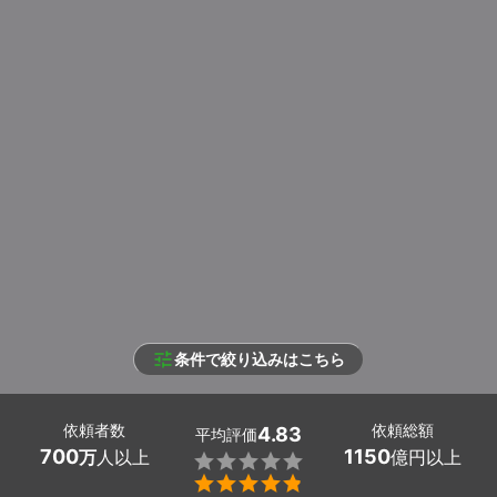
条件で絞り込みはこちら
依頼者数
依頼総額
4.83
平均評価
700
1150
万
人以上
億円以上

