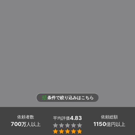
条件で絞り込みはこちら
依頼者数
依頼総額
4.83
平均評価
700
1150
万
人以上
億円以上

