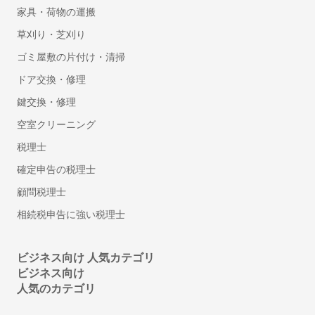
チラシデザイン・フライヤー作成
家具・荷物の運搬
ロゴ作成
草刈り・芝刈り
看板・のぼり作成
ゴミ屋敷の片付け・清掃
翻訳
ドア交換・修理
英語・英文の翻訳
鍵交換・修理
空室クリーニング
リフォーム
税理士
インテリアコーディネーター
確定申告の税理士
フローリング・床の張り替え
タイル工事
顧問税理士
部屋の間仕切り・壁設置リフォーム
相続税申告に強い税理士
防音工事
壁紙・クロスの張り替えリフォーム
ビジネス向け 人気カテゴリ
トイレリフォーム・トイレ（便器）交換
ビジネス向け
洗面台（洗面所）のリフォーム・交換
人気のカテゴリ
ドア交換