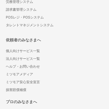
労務管理システム
太陽光発電・ソーラーシステム設置
請求書管理システム
リノベーション・大規模リフォーム
POSレジ・POSシステム
障子の張り替え
ふすまの張り替え
タレントマネジメントシステム
耐震リフォーム
カーペット張替え
依頼者のみなさまへ
クッションフロア張替え
個人向けサービス一覧
ホームインスペクション（住宅診断）
窓ガラスフィルム施工
法人向けサービス一覧
シャッター修理・取り付け
ヘルプ・お問い合わせ
雨漏り修理
ミツモアメディア
面格子取り付け
ミツモア安心安全宣言
ウッドデッキ塗装
損害賠償補償
壁紙の剥がれ・穴補修
ドアクローザーの調整・交換
プロのみなさまへ
トイレの壁紙・クロスの張り替え