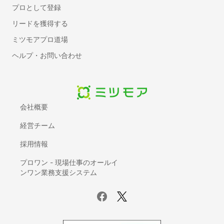
ドアノブ交換・修理
プロとして登録
フローリング補修
リードを獲得する
ホスクリーン（室内物干し）取り付け
ミツモアプロ道場
水回りのコーキング打ち替え
ヘルプ・お問い合わせ
可動棚（自在棚）の取り付け
はがせる壁紙・アクセントクロス張り付け
雨戸の交換・修理
洗濯機パン（防水パン）の設置・交換
会社概要
表札の取り付け・交換
浴槽塗装
経営チーム
耐震シェルター設置
採用情報
自動車修理・整備
プロワン - 現場仕事のオールイ
ンワン業務支援システム
カーナビ取り付け
車検
車のバッテリー上がり・交換
ドライブレコーダー取り付け