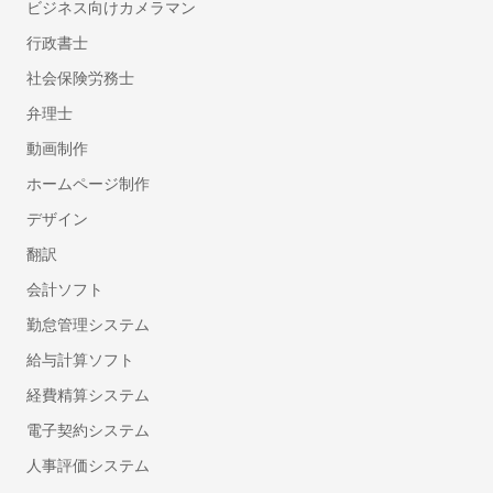
ビジネス向けカメラマン
雨樋の掃除
和室から洋室へのリフォーム
行政書士
壁の撤去・間取り変更リフォーム
社会保険労務士
サウナの設置・修理
弁理士
畳の張り替え・交換
動画制作
キッチンのリフォーム
ホームページ制作
階段のリフォーム
デザイン
防水工事
手すり取り付け
翻訳
網戸の張り替え・修理
会計ソフト
断熱工事（窓・床・壁）
勤怠管理システム
物件の原状回復
給与計算ソフト
窓ガラスの交換・修理
経費精算システム
床暖房のリフォーム
押入れ・クローゼットリフォーム
電子契約システム
フロアコーティング・フローリングワックス
人事評価システム
お風呂（浴室・ユニットバス）リフォーム