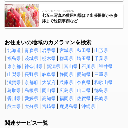
シャワーヘッド・シャワーホースの交換
2025-07-25 17:38:26
排水管洗浄
七五三写真の費用相場は？出張撮影から参
拝まで総額事例など
トイレの故障・修理
蛇口の水漏れ修理
トイレのつまり修理
お住まいの地域のカメラマンを検索
お風呂の排水口つまり修理
北海道
青森県
岩手県
宮城県
秋田県
山形県
壁ピタ水栓・洗濯機蛇口の交換
福島県
茨城県
栃木県
群馬県
埼玉県
千葉県
税理士
東京都
神奈川県
新潟県
富山県
石川県
福井県
山梨県
長野県
岐阜県
静岡県
愛知県
三重県
会社設立・起業開業に強い税理士
滋賀県
京都府
大阪府
兵庫県
奈良県
和歌山県
顧問税理士
鳥取県
法人税の節税に強い税理士
島根県
岡山県
広島県
山口県
徳島県
相続税申告に強い税理士
香川県
愛媛県
高知県
福岡県
佐賀県
長崎県
融資・資金調達に強い税理士
熊本県
大分県
宮崎県
鹿児島県
沖縄県
確定申告の税理士
生前贈与に強い税理士
関連サービス一覧