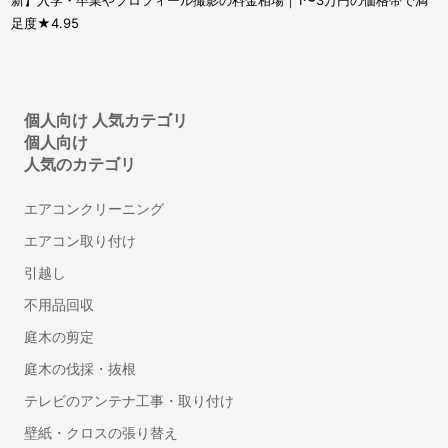
新】入学・卒業やプロフィール撮影の料金相場｜1〜3万円の価格帯で満
許認可に強い行政書士
足度★4.95
離婚の公正証書に強い行政書士
遺言書作成に強い行政書士
建設業許可の申請に強い行政書士
ビザ申請代行・入管業務代行に強い行政書士
個人向け 人気カテゴリ
個人向け
内容証明・債権債務問題に強い行政書士
人気のカテゴリ
古物商許可申請代行の行政書士
自動車の名義・住所変更代行に強い行政書士
エアコンクリーニング
永住許可申請の行政書士
エアコン取り付け
帰化申請代行の行政書士
引越し
相続人調査・戸籍収集代行の行政書士
不用品回収
相続財産の調査代行の行政書士
遺産分割協議書作成代行の行政書士
庭木の剪定
自動車登録に強い行政書士
庭木の伐採・抜根
ドローン飛行許可申請代行の行政書士
テレビのアンテナ工事・取り付け
デザイン
壁紙・クロスの張り替え