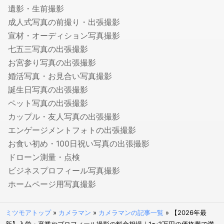
遺影・生前撮影
ニューボーンフォトの出張撮影
成人式写真の前撮り・出張撮影
マタニティフォトの出張撮影
宣材・オーディション写真撮影
七五三写真の出張撮影
七五三写真の出張撮影
婚活写真・お見合い写真撮影
お宮参り写真の出張撮影
お宮参り写真の出張撮影
婚活写真・お見合い写真撮影
動画撮影
誕生日写真の出張撮影
セミナー・講演会・イベント動画撮影
ペット写真の出張撮影
カップル・友人写真の出張撮影
鍵・防犯対策
エンゲージメントフォトの出張撮影
鍵交換・修理
お食い初め・100日祝い写真の出張撮影
鍵開け・鍵屋
ドローン測量・点検
盗聴器・盗撮器の調査・発見
ビジネスプロフィール写真撮影
ホームページ用写真撮影
行政書士
車庫証明に強い行政書士
ミツモアトップ
»
カメラマン
»
カメラマンの記事一覧
»
【2026年最
遺産相続手続き代行に強い行政書士