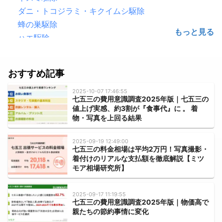
ダニ・トコジラミ・キクイムシ駆除
蜂の巣駆除
ハエ駆除
害鳥駆除（鳩・カラス）
ゴキブリ駆除
おすすめ記事
シロアリ駆除
毛虫・チャドクガ駆除
2025-10-07 17:46:55
七五三の費用意識調査2025年版｜七五三の
コウモリ駆除
値上げ実感、約3割が『食事代』に 。 着
クモ駆除
物・写真を上回る結果
ハクビシン・アライグマ・狸・イタチ駆除
2025-09-19 12:49:00
ムカデ・ヤスデ・ゲジゲジ駆除
七五三の料金相場は平均2万円！写真撮影・
着付けのリアルな支払額を徹底解説【ミツ
水のトラブル
モア相場研究所】
水道のつまり修理
浄水器の取付・交換
2025-09-17 11:19:55
七五三の費用意識調査2025年版｜物価高で
水道蛇口交換
親たちの節約事情に変化
水道の水漏れ修理