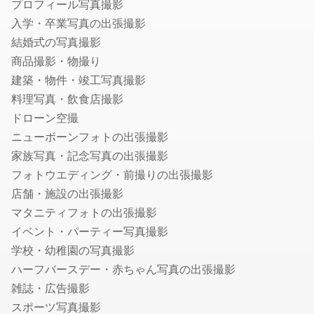
プロフィール写真撮影
社会保険労務士
入学・卒業写真の出張撮影
就業規則・社内規定・36協定作成の社労士
結婚式の写真撮影
入退社・保険手続きの社労士
商品撮影・物撮り
顧問社労士
建築・物件・竣工写真撮影
年度更新・算定基礎の社労士
料理写真・飲食店撮影
ドローン空撮
弁理士
ニューボーンフォトの出張撮影
特許事務所・特許出願に強い弁理士
家族写真・記念写真の出張撮影
意匠登録に強い事務所・弁理士
フォトウエディング・前撮りの出張撮影
商標登録・出願に強い事務所・弁理士
店舗・施設の出張撮影
カメラマン
マタニティフォトの出張撮影
イベント・パーティー写真撮影
結婚式の写真撮影
学校・幼稚園の写真撮影
フォトウエディング・前撮りの出張撮影
ハーフバースデー・赤ちゃん写真の出張撮影
家族写真・記念写真の出張撮影
雑誌・広告撮影
遺影・生前撮影
スポーツ写真撮影
成人式写真の前撮り・出張撮影