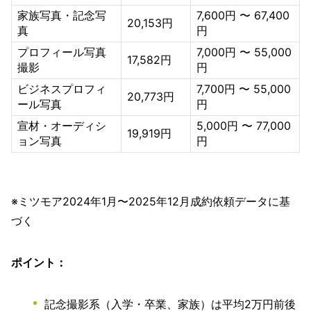
家族写真・記念写
7,600円 〜 67,400
20,153円
真
円
プロフィール写真
7,000円 〜 55,000
17,582円
撮影
円
ビジネスプロフィ
7,700円 〜 55,000
20,773円
ール写真
円
宣材・オーディシ
5,000円 〜 77,000
19,919円
ョン写真
円
※ミツモア2024年1月〜2025年12月成約依頼データに基
づく
ポイント：
記念撮影系（入学・卒業、家族）は平均2万円前後