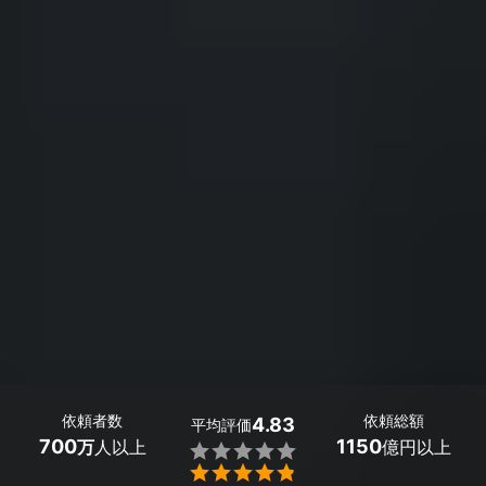
依頼者数
依頼総額
4.83
平均評価
700
1150
万
人以上
億円以上

