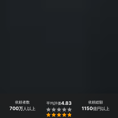
依頼者数
依頼総額
4.83
平均評価
700
1150
万
人以上
億円以上

