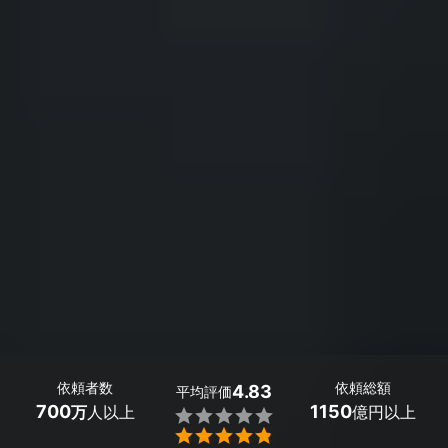
依頼者数
依頼総額
4.83
平均評価
700
1150
万
人以上
億円以上

