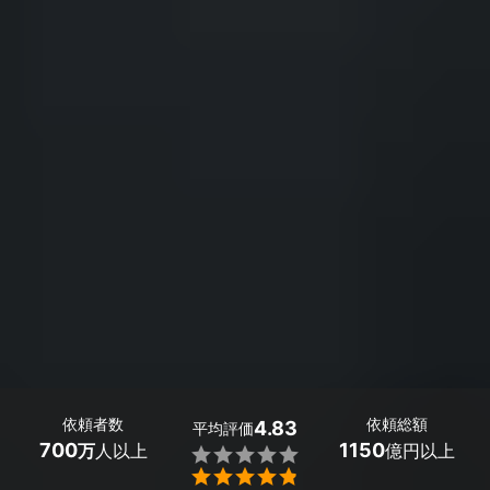
依頼者数
依頼総額
4.83
平均評価
700
1150
万
人以上
億円以上

