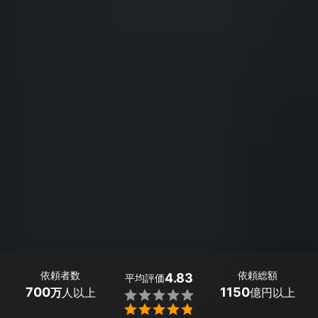
依頼者数
依頼総額
4.83
平均評価
700
1150
万
人以上
億円以上

