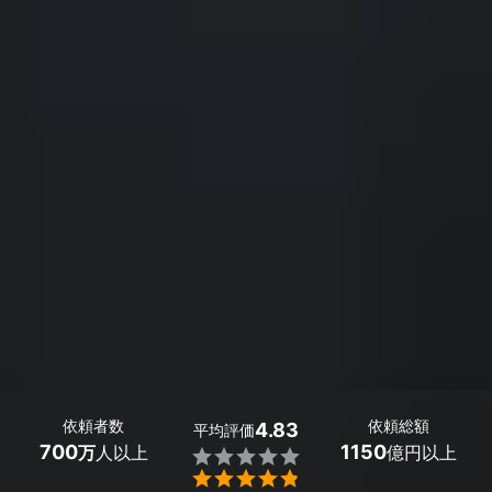
依頼者数
依頼総額
4.83
平均評価
700
1150
万
人以上
億円以上

