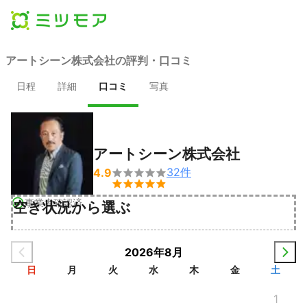
アートシーン株式会社の評判・口コミ
日程
詳細
口コミ
写真
アートシーン株式会社
32
件
4.9


事業者確認済
空き状況から選ぶ
2026年8月
日
月
火
水
木
金
土
1