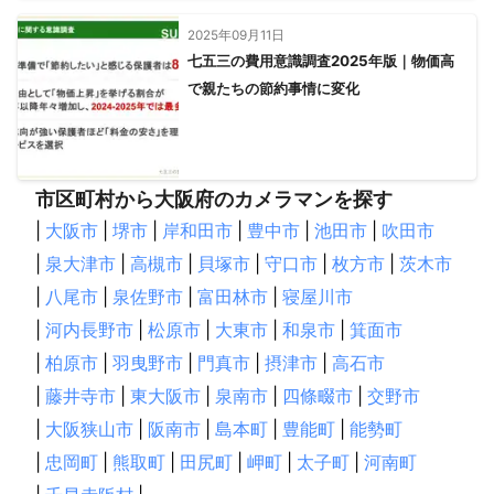
2025年09月11日
七五三の費用意識調査2025年版｜物価高
で親たちの節約事情に変化
市区町村から大阪府のカメラマンを探す
|
大阪市
|
堺市
|
岸和田市
|
豊中市
|
池田市
|
吹田市
|
泉大津市
|
高槻市
|
貝塚市
|
守口市
|
枚方市
|
茨木市
|
八尾市
|
泉佐野市
|
富田林市
|
寝屋川市
|
河内長野市
|
松原市
|
大東市
|
和泉市
|
箕面市
|
柏原市
|
羽曳野市
|
門真市
|
摂津市
|
高石市
|
藤井寺市
|
東大阪市
|
泉南市
|
四條畷市
|
交野市
|
大阪狭山市
|
阪南市
|
島本町
|
豊能町
|
能勢町
|
忠岡町
|
熊取町
|
田尻町
|
岬町
|
太子町
|
河南町