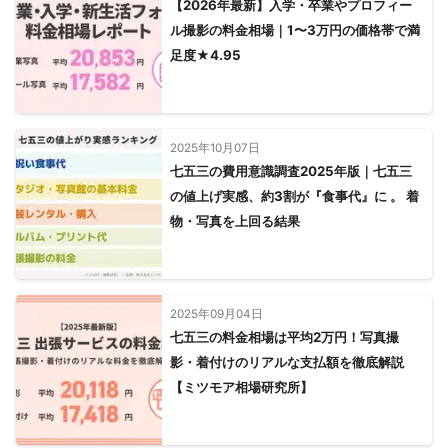
【2026年最新】入学・卒業やプロフィー
ル撮影の料金相場｜1〜3万円の価格帯で満
足度★4.95
2025年10月07日
七五三の費用意識調査2025年版｜七五三
の値上げ実感、約3割が『食事代』に 。 着
物・写真を上回る結果
2025年09月04日
七五三の料金相場は平均2万円！写真撮
影・着付けのリアルな支払額を徹底解説
【ミツモア相場研究所】