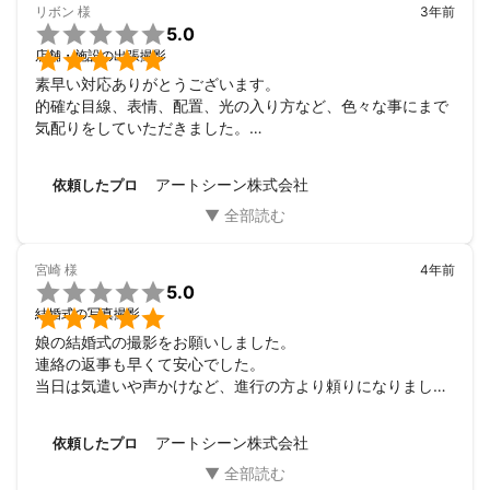
リボン
様
3年前

5.0

店舗・施設の出張撮影
素早い対応ありがとうございます。

的確な目線、表情、配置、光の入り方など、色々な事にまで
気配りをしていただきました。

今まで宣材写真、サロンの写真など何人の方に依頼しました
が溝渕さんが1番でした。

アートシーン株式会社
依頼したプロ
本日は、ありがとうございました。

プロに撮ってもらう醍醐味でした！

かなりおススメします‼︎
宮崎
様
4年前

5.0

結婚式の写真撮影
娘の結婚式の撮影をお願いしました。

連絡の返事も早くて安心でした。

当日は気遣いや声かけなど、進行の方より頼りになりまし
た。

娘からも控え室から沢山撮影してもらえてほんとに良かった
アートシーン株式会社
依頼したプロ
と連絡がありました。

また機会があればぜひお願いしたいです。
