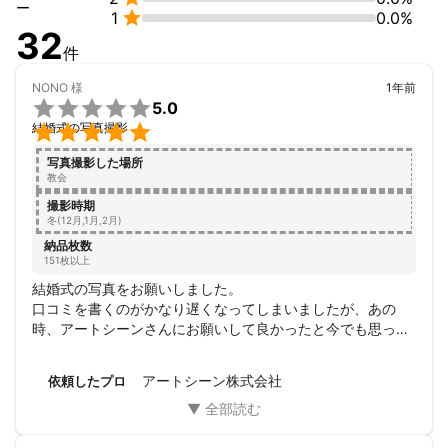
ォトエステ仕上げも可能です。又、余計な物を消したりするレタ
ー

1
0.0%
ッチ作業や、変形などの作業も可能です。
32
件
NONO
様
1年前

5.0

結婚式の写真撮影
写真撮影した場所
教会
撮影時期
冬(12月,1月,2月)
納品枚数
151枚以上
結婚式の写真をお願いしました。

口コミを書くのがかなり遅くなってしまいましたが、あの
時、アートシーンさんにお願いして良かったと今でも思って
います。

プロとしてしっかり仕事をしてくださり、データでいただい
アートシーン株式会社
依頼したプロ
た写真も最高でした。

人生の節目の写真をたくさん撮っていただきありがとうござ
いました。