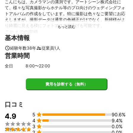
こんにちは、カメラマンの溝渕です。アートシーン株式会社に
て、様々な写真撮影からホテル等のプロ向けのウェディングフォ
トアルバムの作成をしています。特に撮影は色々なご要望にお応
えしますが、撮影データは通常の色補正だけでなく、新婦様がよ
り綺麗に見える様にフォトエステ仕上げも可能です。
これまでの実績
基本情報
ホテル、神社などでの挙式、披露宴の撮影は2000件以上、前撮り
ロケーション、二次会などの撮影並びにHP用の撮影、国際会議、
経験年数
38
年
従業員
1
人
祝賀会などのイベント撮影等多種多様です。ご結婚式の写真は撮
営業時間
影データのセレクトから色補正、レイアウトまでしてウェディン
グフォトアルバムを完成しています。

全日
8
:00〜
22
:00
阪神機工 100周年記念式典

アサヒホールディングス社員総会

費用を診断する（無料）
シスメックス 50周年記念祝賀会

GRIP Inter National 15周年感謝の会

受章謝恩会  など多数
口コミ
アピールポイント
料金や撮影内容、時間等ご要望、ご不明な点は遠慮せずにご相談

5
90.6%
4.9
ください。


4
9.4%


3
0.0%
通常の修正作業でなく新婦様をより自然に綺麗に見えるようにフ

32件のレビュ

2
0.0%