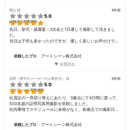
ありがとうございました！
横山
様
6年前

5.0

結婚式の写真撮影
先日、挙式・披露宴・2次会と1日通して撮影して頂きまし
た。

当日は子供も多かったのですが、優しく楽しいお声がけで安
心してお任せできました。

ポージングうのご指示や、リラックスをするためのお声がけ
アートシーン株式会社
依頼したプロ
もいただき

私達も安心して挙式に望め、たくさんの素晴らしい写真を撮
影していただくことができました。

データもとても早く驚きました。

高野（豊中のメーカーの人事担当）
様
6年前
また、私たちの節目での撮影等でお願いできればと思ってい

5.0
ます。


プロフィール写真撮影
ありがとうございました。
社員証の一斉切り替えにあたり、3拠点にて4日間に渡って、
500名超の証明写真用撮影を依頼しました。

社内事情でスケジュールに余裕がなく、各拠点での撮影日
程、撮影実施後のデータ受け取り納期など本当に無理ばかり
言いましたが、全てにおいてこちらの要望どおり、いや要望
アートシーン株式会社
依頼したプロ
以上の対応をしていただけました。
