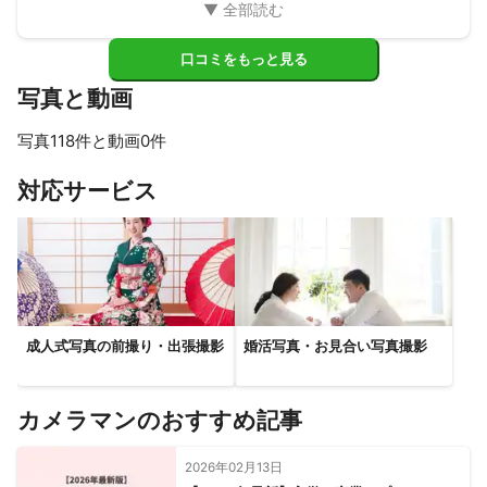
そればかりでなく技術面でも素晴らしく、丁寧で素早い「ま
さにプロの技」で対応いただき、写真そのものの仕上がりに
も大変満足しております。

口コミをもっと見る
非常に信頼のおける方です。ぜひ依頼されることをお勧めし
写真と動画
ます！

この度は大変ありがとうございました。
写真118件と動画0件
すべて見る
対応サービス
成人式写真の前撮り・出張撮影
婚活写真・お見合い写真撮影
カメラマンのおすすめ記事
2026年02月13日