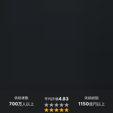
依頼者数
依頼総額
4.83
平均評価
700
1150
万
人以上
億円以上

