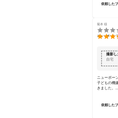
依頼した
菊本
様


ニューボーン
撮影し
自宅
ニューボーン
子どもの機
きました。

次の日には
次回も機会
依頼した