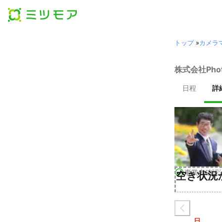
トップ
»
カメラ
株式会社Pho
日程
詳
事業者確認
空き状況
日