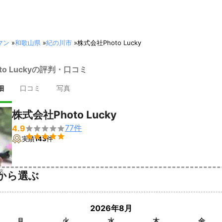
マン
»
和歌山県
»
紀の川市
»
株式会社Photo Lucky
to Luckyの評判・口コミ
細
口コミ
写真
株式会社Photo Lucky
77
件
4.9


実績
143
件
済
から選ぶ
2026年8月
月
火
水
木
金