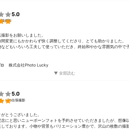

5.0

出張撮影
撮影をお願いしました。

時間変更にもかかわらず快く調整してくださり、とても助かりました。

物などもいろいろ工夫して使っていただき、終始和やかな雰囲気の中で
影することができました。

の方のお人柄もよく、安心してお任せできました。

写真もとても綺麗で、自然な表情がしっかり写っており大満足です。

株式会社Photo Lucky
プロ
あればぜひお願いしたいと思います。

5.0

フォトの出張撮影
がとうございました。

記念にと思いニューボーンフォトを予約させていただきましたが、想像
足しております。小物や背景もバリエーション豊かで、沢山の枚数の撮