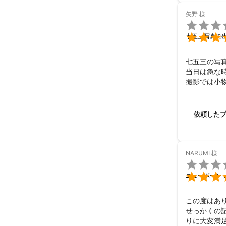
矢野
様


七五三写真の
七五三の写真
当日は急な
撮影では小
ックスして撮
カメラマン
納品された
依頼した
また機会が
NARUMI
様


ニューボーン
この度はあり
せっかくの
りに大変満