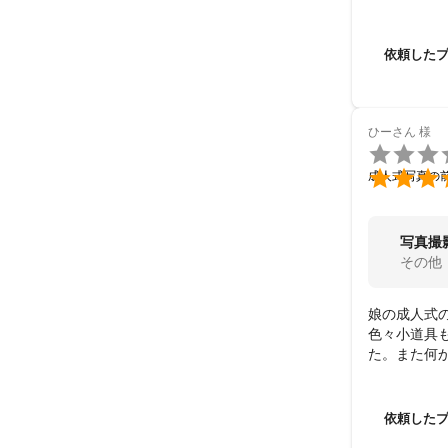
き、赤ちゃ
く、非常に
とうござい
依頼した
ひーさん
様


成人式写真の
写真撮
その他
娘の成人式の
色々小道具
た。また何
依頼した