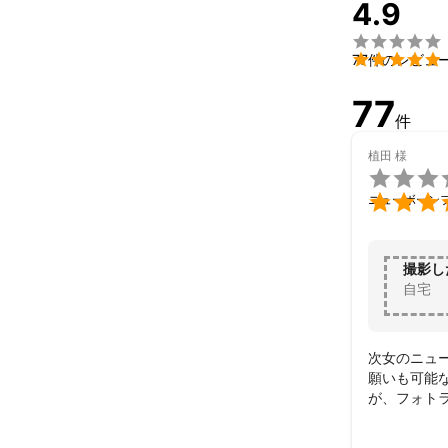
4.9


77件のレビュ
77
件
植田
様


ニューボーン
撮影し
自宅
次女のニュ
願いも可能
が、フォト
い意味で良
ありがとう