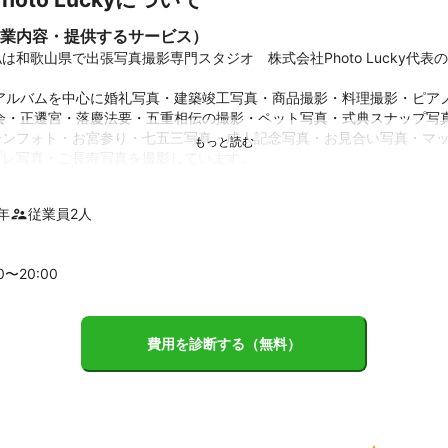
業内容・提供するサービス）
は和歌山県で出張写真撮影専門スタジオ　株式会社Photo Lucky代表
校アルバムを中心に婚礼写真・建築竣工写真・商品撮影・料理撮影・ピア
表会・正遷宮・落慶法要・五重相伝の撮影・ペット写真・式典スナップ写
ーンフォト・お宮参り・七五三写真・成人記念写真・お見合い写真・マ
レ写真・ご長寿写真を撮影しています。

ント
年
従業員
2
人
でも、だれでもの意味を込めてエブリカムをロゴとしています。

ださい。

影いたします。

00〜
20
:00
1級を持っています。
費用を診断する（無料）