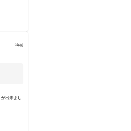
いる写真が多
本当にありが
2年前
とが出来まし