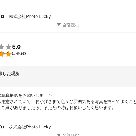
んが泣きそうな時も手際よく対応してくださったおかげでいい顔をして
良い思い出となりました。又出産する機会があれば是非お願いします。
ました！
株式会社Photo Lucky
プロ

5.0

前撮り・出張撮影
影した場所
写真撮影をお願いしました。

も用意されていて、おかげさまで色々な雰囲気ある写真を撮って頂くこ
かご縁がありましたら、またその時はお願いしたく思います。
株式会社Photo Lucky
プロ