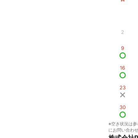
2
9
16
23
30
※空き状況は参
にお問い合わ
株式会社Ph