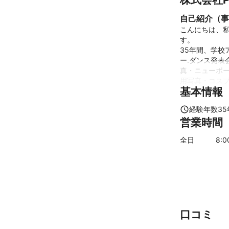
自己紹介（事
こんにちは、私
す。

35年間、学
ー.ダンス発
真・ニューボ
用写真・コスプ
基本情報
アピールポイ
経験年数
35
いつでも、どこ
営業時間
気軽にご依頼く
素敵な写真を撮
全日
8
:
フォトマスター
口コミ