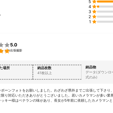

5

4

3
ー

2

1

5.0

フォトの出張撮影
納品物
た場所
納品枚数
データ(ダウンロ
41枚以上
式のみ)
ーボーンフォトをお願いしました。わざわざ県外までご出張して下さり
な限り対応いただきありがとうございました。若いカメラマンが多い業
ラッキー様はベテランの味があり、長女が5年前に依頼したカメラマンと
かったです。大切な家族の思い出をフォトラッキー様に託せて良かった
ございます。