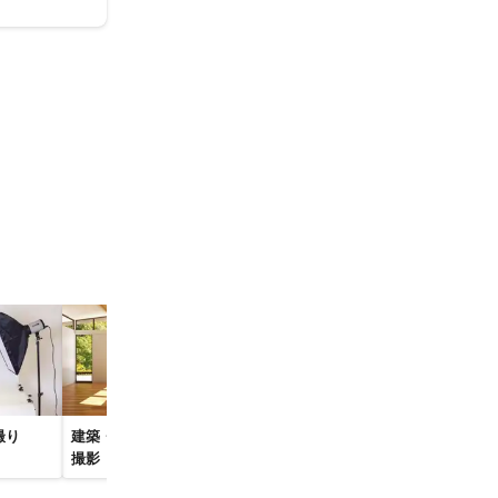
撮り
建築・物件・竣工写真
料理写真・飲食店撮影
ニューボーン
撮影
出張撮影