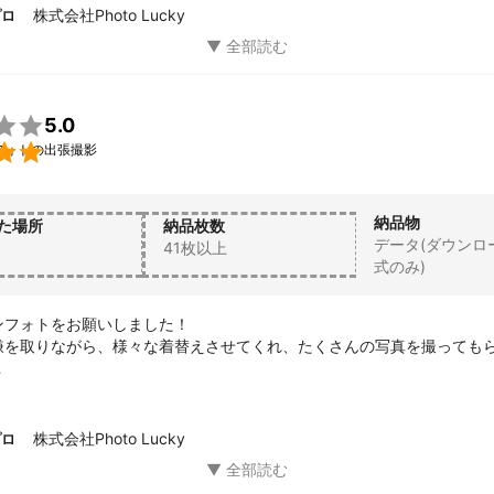
株式会社Photo Lucky
プロ

5.0

フォトの出張撮影
納品物
た場所
納品枚数
データ(ダウンロ
41枚以上
式のみ)
フォトをお願いしました！

嫌を取りながら、様々な着替えさせてくれ、たくさんの写真を撮っても
納品していただき、きれいなデータをたくさんいただき大満足でした。

があればお願いしたいとおもいます。
株式会社Photo Lucky
プロ