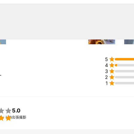
ティス1名

、学校行事撮影、ニューボーンフォト、プロフィール撮影、ファッショ
ト撮影、家族写真、ロケ撮影、お宮参りなど承っております。

ップ15年の経験から、空間作りや、洋服のスタイリングもさせていただ
、イメージに合ったプロフィール写真も、お客様と一緒にイメージを考
のご提案させていただいてます。
績
写真学科卒業


5
歴22年


4

3
ー
ン


2
ング、撮影


1
政府観光局フォトコンテストグランプリ受賞
ント
メラと出会って、


5.0
！」と思った瞬間から、


フォトの出張撮影
好きです。

っても、その楽しさや

持ちは変わらず、
