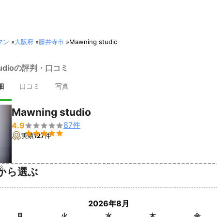
マン
»
大阪府
»
藤井寺市
»
Mawning studio
studioの評判・口コミ
細
口コミ
写真
Mawning studio
87
件
4.9


実績
127
件
済
から選ぶ
2026年8月
月
火
水
木
金