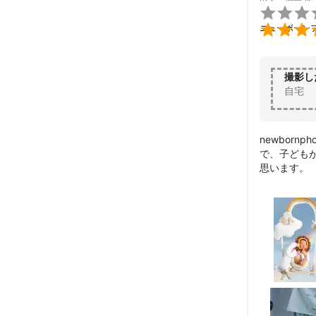


ニューボーン
撮影し
自宅
newbor
で、子ども
思います。