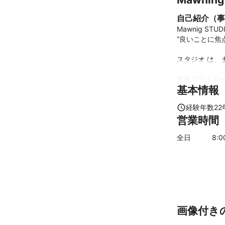
自己紹介（事
Mawnig ST
“良いことに焦
スタジオ は、
完全プライベー
基本情報
360度どこか
経験年数
22
思い出に残ると
営業時間
撮影中は和気あ
全日
8
:
撮影自体が素敵
経験豊富なカメ
プロのヘアメイ
また、出張撮影
場所に合わせた
画像付き
現在のスタッフ