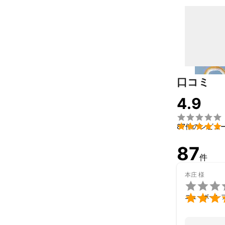
ヘアメイクアー
スタジオ撮影
愛犬、愛猫ペッ
セレクトショ
ンモデル撮影
スタイリング
口コミ
これまでの実
大阪芸術大学.
4.9
フリーカメラマン


87件のレビュ
奈良コレクショ
モデルスタイリ
87
件
Jamaica
アピールポイ
本庄
様
高校生の頃にカ

「これしかない

ニューボーン
ずっと写真が大
趣味が仕事にな
ワクワクした気