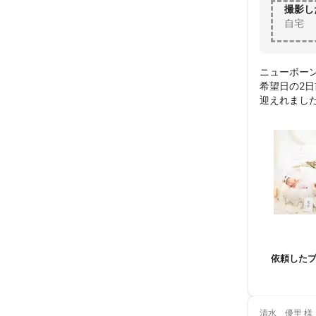
毎日シャッター
撮影し
自宅
私は写真を撮る
その瞬間を一緒
大切にしていま
ニューボーン
希望日の2
撮影を通じて出
迎えれました
どんな風に
一緒に素敵な思
撮影の様子
て大満足です
どのような写
ありがとう
ィングの準備や
どうぞよろし
依頼した
清水 優里
様