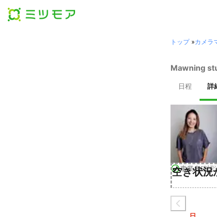
トップ
»
カメラ
Mawning 
日程
詳
事業者確認
空き状況
日