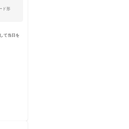
ード形
して当日を
ただけ、また
送ってもらえ
うようにセッテ