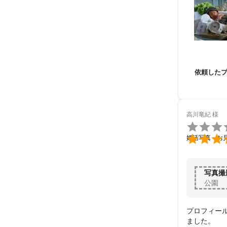
依頼した
高川竜紀
様


婚活写真・お
写真撮
公園
プロフィー
ました。
