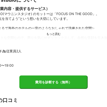
業内容・提供するサービス）
UDIO(マウニンスタジオ) のモットーは「FOCUS ON THE GOOD」。

点を当てよう”という想いを大切にしています。

まるで海外のホテルの一室のようなおしゃれで洗練された空間✨

トな空間なので、周りを気にせずリラックスして、自然な笑顔を引き出せ
ら撮っても絵になるスタジオだから、

年
従業員
2
人
っておきの写真がたくさん撮れちゃいます

いあいとした雰囲気で、

00〜
19
:00
な思い出になること間違いなしです💕

ラマン2人と、

クアーティスト1人が撮影をしっかりサポート！

費用を診断する（無料）
も承っておりますので、

特別な撮影もお気軽にご相談ください♪

の口コミ
は、カメラマン2名と
