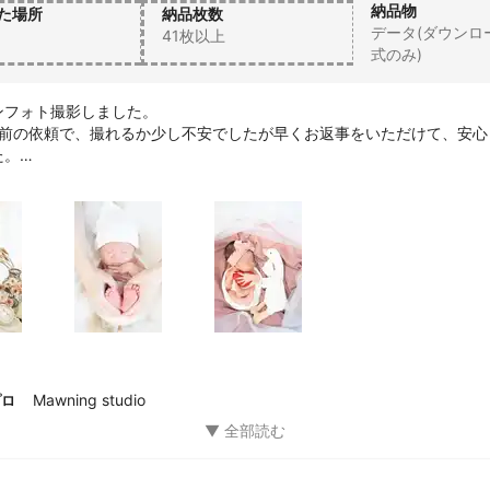
を切るのが幸せです。

納品物
た場所
納品枚数
データ(ダウンロ
41枚以上
だけでなく、

式のみ)
に作り上げることを

す。

フォト撮影しました。

日前の依頼で、撮れるか少し不安でしたが早くお返事をいただけて、安心
会う人たちとの繋がりが、私にとっての宝物です。

。

撮りたいですか？というように、こちらの意見要望を主体に撮影してい
い出を作りましよう。

をスマホ撮影OKもしてもらえました！後日PDFで、沢山の可愛い写真を
。

真が撮りたいか事前お知らせいただき、ご相談しながら、イメージに合
ございました！！
衣装のご用意もさせていただきます。

くお願いいたします。
Mawning studio
プロ