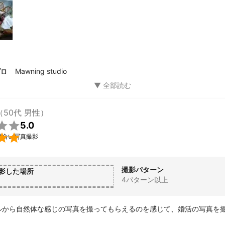
Mawning studio
プロ
（50代 男性）

5.0

見合い写真撮影
撮影パターン
影した場所
4パターン以上
ルから自然体な感じの写真を撮ってもらえるのを感じて、婚活の写真を