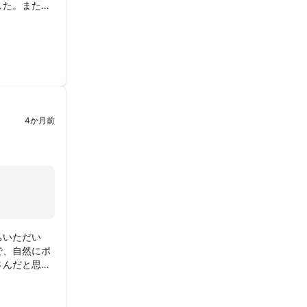
した。また、
写真になりま
4か月前
ちいただい
で、自然にポ
さんだと思い
ったです。子