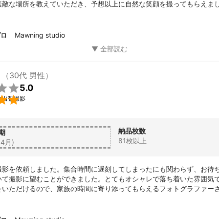
素敵な場所を教えていただき、予想以上に自然な笑顔を撮ってもらえま
写真は遊び心ある写真も撮ってもらえ、私の人柄や心情を現す、素敵な
がとうございました。
Mawning studio
プロ
（30代 男性）

5.0

の出張撮影
納品枚数
期
81枚以上
,4月)
撮影を依頼しました。集合時間に遅刻してしまったにも関わらず、お待
いて撮影に望むことができました。とてもオシャレで落ち着いた雰囲気
をいただけるので、家族の時間に寄り添ってもらえるフォトグラファー
も、とてもたくさん撮っていただき、奥さんもキレイに撮れていてよか
る優しい目線が写真にも表れていると思います。