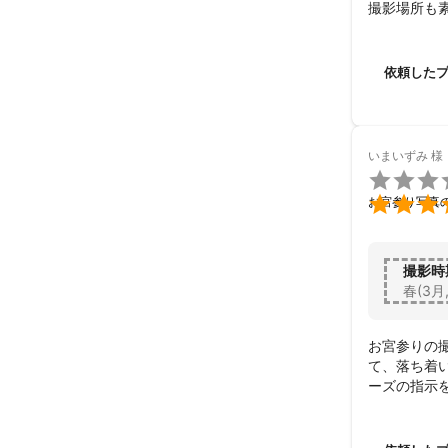
撮影場所も
喫茶店での
した。

本当にあり
依頼した
いまいずみ
様


お宮参り写真
撮影時
春(3月
お宮参りの
て、落ち着
ーズの指示
ます。写真
どもに向け