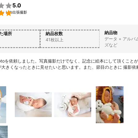

5.0

フォトの出張撮影
納品物
た場所
納品枚数
データ + アルバ
41枚以上
ズなど
nphotoを依頼しました。写真撮影だけでなく、記念に絵本にして頂くこと
が大きくなったときに見せたいと思います。また、節目のときに 撮影依