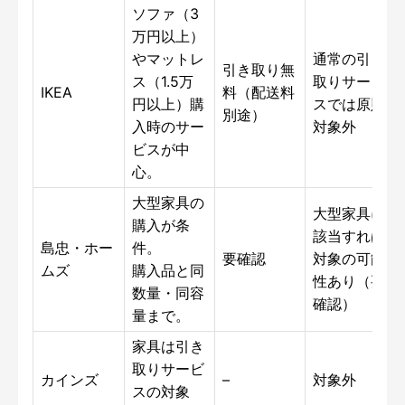
ソファ（3
万円以上）
やマットレ
通常の引き
引き取り無
ス（1.5万
取りサービ
IKEA
料（配送料
円以上）購
スでは原則
別途）
入時のサー
対象外
ビスが中
心。
大型家具の
大型家具に
購入が条
該当すれば
島忠・ホー
件。
要確認
対象の可能
ムズ
購入品と同
性あり（要
数量・同容
確認）
量まで。
家具は引き
取りサービ
カインズ
–
対象外
スの対象