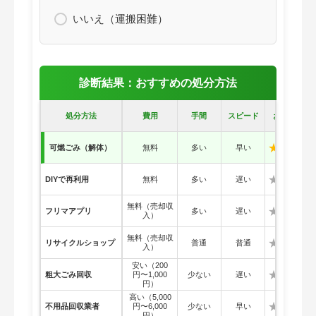
いいえ（運搬困難）
診断結果：おすすめの処分方法
処分方法
費用
手間
スピード
おすすめ度
★★★★
可燃ごみ（解体）
無料
多い
早い
★☆☆☆
DIYで再利用
無料
多い
遅い
無料（売却収
★☆☆☆
フリマアプリ
多い
遅い
入）
無料（売却収
★☆☆☆
リサイクルショップ
普通
普通
入）
安い（200
★☆☆☆
粗大ごみ回収
円〜1,000
少ない
遅い
円）
高い（5,000
★☆☆☆
不用品回収業者
円〜6,000
少ない
早い
円）