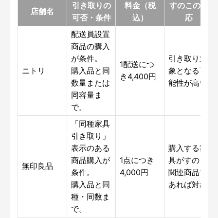
引き取りの
料金（税
すのこの対
店舗名
可否・条件
込）
応
配送員設置
商品の購入
が条件。
引き取り対
1配送につ
ニトリ
購入品と同
象となる可
き4,400円
数量または
能性が高い
同容量ま
で。
「同種家具
引き取り」
表示のある
購入する家
商品購入が
1点につき
具がすのこ
無印良品
条件。
4,000円
関連商品で
購入品と同
あれば対象
種・同数ま
で。