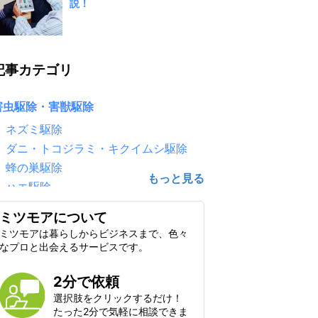
説！
記事カテゴリ
害虫駆除・害獣駆除
ネズミ駆除
ダニ・トコジラミ・キクイムシ駆除
蜂の巣駆除
ハエ駆除
害鳥駆除（鳩・カラス）
ミツモアについて
ゴキブリ駆除
ミツモアは暮らしからビジネスまで、色々
シロアリ駆除
なプロと出会えるサービスです。
毛虫・チャドクガ駆除
2分で依頼
コウモリ駆除
選択肢をクリックするだけ！
クモ駆除
たった2分で気軽に相談できま