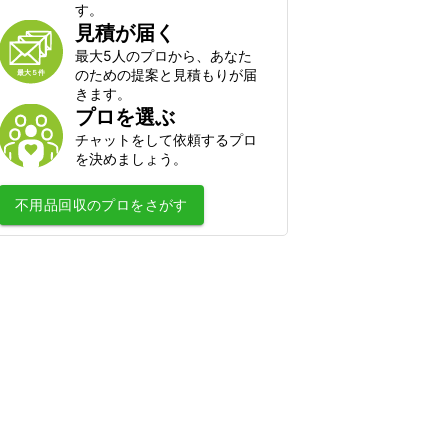
ハクビシン・アライグマ・狸・イタチ
す。
駆除
見積が届く
ムカデ・ヤスデ・ゲジゲジ駆除
最大5人のプロから、あなた
のための提案と見積もりが届
水のトラブル
きます。
プロを選ぶ
水道のつまり修理
チャットをして依頼するプロ
浄水器の取付・交換
を決めましょう。
水道蛇口交換
不用品回収
のプロをさがす
水道の水漏れ修理
シャワーヘッド・シャワーホースの交
換
排水管洗浄
トイレの故障・修理
蛇口の水漏れ修理
トイレのつまり修理
お風呂の排水口つまり修理
壁ピタ水栓・洗濯機蛇口の交換