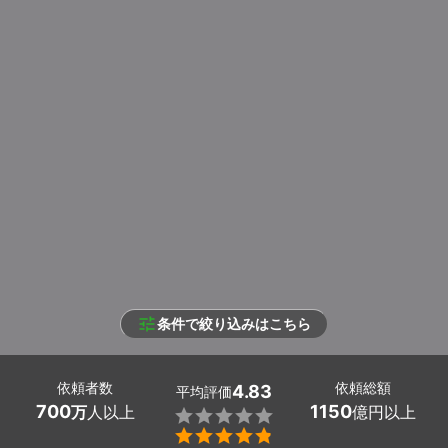
条件で絞り込みはこちら
依頼者数
依頼総額
4.83
平均評価
700
1150
万
人以上
億円以上

