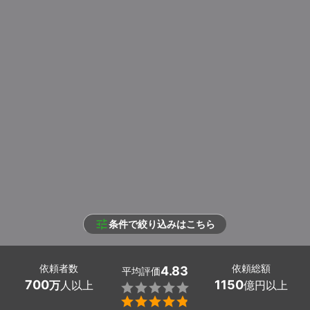
条件で絞り込みはこちら
依頼者数
依頼総額
4.83
平均評価
700
1150
万
人以上
億円以上

