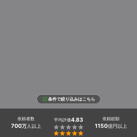
条件で絞り込みはこちら
依頼者数
依頼総額
4.83
平均評価
700
1150
万
人以上
億円以上

