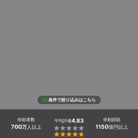
条件で絞り込みはこちら
依頼者数
依頼総額
4.83
平均評価
700
1150
万
人以上
億円以上

