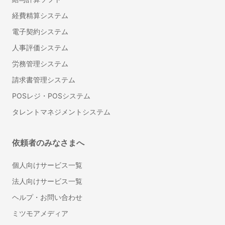
床暖房のリフォーム
経費精算システム
押入れ・クローゼットリフォーム
電子契約システム
フロアコーティング・フローリングワックス
人事評価システム
お風呂（浴室・ユニットバス）リフォーム
労務管理システム
太陽光発電・ソーラーシステム設置
リノベーション・大規模リフォーム
請求書管理システム
障子の張り替え
POSレジ・POSシステム
ふすまの張り替え
タレントマネジメントシステム
耐震リフォーム
カーペット張替え
依頼者のみなさまへ
クッションフロア張替え
ホームインスペクション（住宅診断）
個人向けサービス一覧
窓ガラスフィルム施工
法人向けサービス一覧
シャッター修理・取り付け
ヘルプ・お問い合わせ
雨漏り修理
ミツモアメディア
面格子取り付け