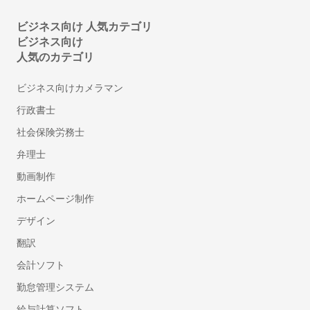
壁紙・クロスの張り替えリフォーム
ビジネス向け 人気カテゴリ
トイレリフォーム・トイレ（便器）交換
ビジネス向け
洗面台（洗面所）のリフォーム・交換
人気のカテゴリ
ドア交換
雨樋の掃除
ビジネス向けカメラマン
和室から洋室へのリフォーム
行政書士
壁の撤去・間取り変更リフォーム
社会保険労務士
サウナの設置・修理
弁理士
畳の張り替え・交換
キッチンのリフォーム
動画制作
階段のリフォーム
ホームページ制作
防水工事
デザイン
手すり取り付け
翻訳
網戸の張り替え・修理
会計ソフト
断熱工事（窓・床・壁）
勤怠管理システム
物件の原状回復
窓ガラスの交換・修理
給与計算ソフト