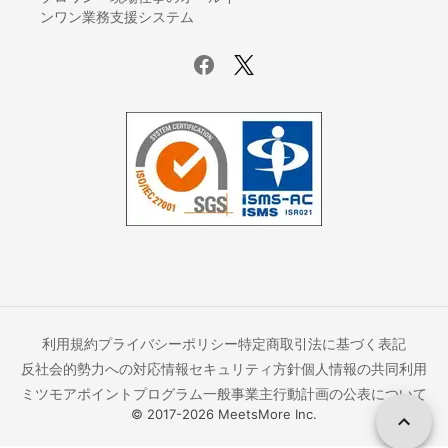
カーナビ取り付け
ンワン業務支援システム
車検
車のバッテリー上がり・交換
ドライブレコーダー取り付け
車のタイヤ交換
カーフィルム・スモークフィルム施工
車のガラス交換・修理
車のバックカメラ取り付け・修理
車の板金塗装
カーエアコンの修理・交換
車の買取・廃車処分
車のシート交換・張替え
カーエアコンクリーニング
利用規約
プライバシーポリシー
特定商取引法に基づく表記
車内・シートクリーニング
反社会的勢力への対応
情報セキュリティ方針
個人情報の共同利用
テレビ・ナビキャンセラーの取り付け【持ち込み可】
ミツモアポイントプログラム
一般事業主行動計画の公表について
デジタルインナーミラーの取り付け
© 2017-
2026
MeetsMore Inc.
車検