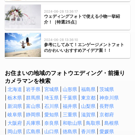
水道のつまり修理
2024-06-28 13:36:17
浄水器の取付・交換
ウェディングフォトで使える小物一挙紹
介！［特選25点］
水道蛇口交換
水道の水漏れ修理
シャワーヘッド・シャワーホースの交換
2024-06-28 13:36:10
参考にしてみて！エンゲージメントフォト
排水管洗浄
のかわいいおすすめアイデア案！！
トイレの故障・修理
蛇口の水漏れ修理
お住まいの地域のフォトウエディング・前撮り
トイレのつまり修理
カメラマンを検索
お風呂の排水口つまり修理
北海道
壁ピタ水栓・洗濯機蛇口の交換
岩手県
宮城県
山形県
福島県
茨城県
栃木県
群馬県
埼玉県
千葉県
東京都
神奈川県
税理士
新潟県
富山県
石川県
福井県
山梨県
長野県
会社設立・起業開業に強い税理士
岐阜県
静岡県
愛知県
三重県
滋賀県
京都府
顧問税理士
大阪府
兵庫県
奈良県
和歌山県
鳥取県
島根県
法人税の節税に強い税理士
岡山県
広島県
山口県
徳島県
香川県
愛媛県