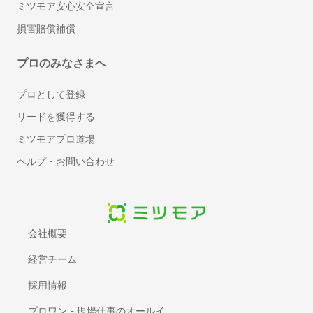
ウッドデッキ塗装
ミツモア安心安全宣言
壁紙の剥がれ・穴補修
損害賠償補償
ドアクローザーの調整・交換
トイレの壁紙・クロスの張り替え
プロのみなさまへ
ドアノブ交換・修理
プロとして登録
フローリング補修
リードを獲得する
ホスクリーン（室内物干し）取り付け
水回りのコーキング打ち替え
ミツモアプロ道場
可動棚（自在棚）の取り付け
ヘルプ・お問い合わせ
はがせる壁紙・アクセントクロス張り付け
雨戸の交換・修理
洗濯機パン（防水パン）の設置・交換
表札の取り付け・交換
会社概要
浴槽塗装
経営チーム
耐震シェルター設置
採用情報
自動車修理・整備
プロワン - 現場仕事のオールイ