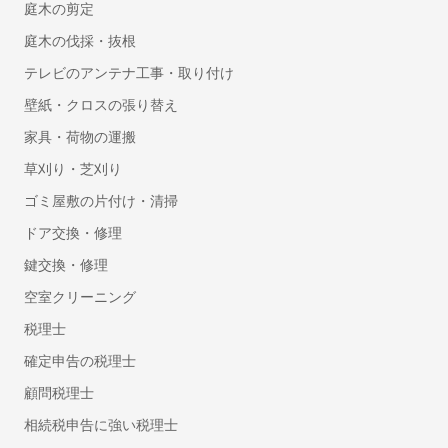
庭木の剪定
自動車登録に強い行政書士
庭木の伐採・抜根
ドローン飛行許可申請代行の行政書士
テレビのアンテナ工事・取り付け
デザイン
壁紙・クロスの張り替え
チラシデザイン・フライヤー作成
家具・荷物の運搬
ロゴ作成
草刈り・芝刈り
看板・のぼり作成
ゴミ屋敷の片付け・清掃
翻訳
ドア交換・修理
英語・英文の翻訳
鍵交換・修理
リフォーム
空室クリーニング
インテリアコーディネーター
税理士
フローリング・床の張り替え
確定申告の税理士
タイル工事
顧問税理士
部屋の間仕切り・壁設置リフォーム
相続税申告に強い税理士
防音工事