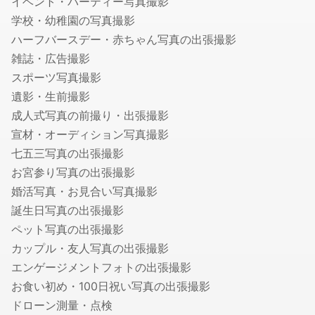
イベント・パーティー写真撮影
フォトウエディング・前撮りの出張撮影
学校・幼稚園の写真撮影
家族写真・記念写真の出張撮影
ハーフバースデー・赤ちゃん写真の出張撮影
遺影・生前撮影
雑誌・広告撮影
成人式写真の前撮り・出張撮影
スポーツ写真撮影
ニューボーンフォトの出張撮影
遺影・生前撮影
マタニティフォトの出張撮影
成人式写真の前撮り・出張撮影
七五三写真の出張撮影
宣材・オーディション写真撮影
婚活写真・お見合い写真撮影
七五三写真の出張撮影
お宮参り写真の出張撮影
お宮参り写真の出張撮影
婚活写真・お見合い写真撮影
動画撮影
誕生日写真の出張撮影
セミナー・講演会・イベント動画撮影
ペット写真の出張撮影
鍵・防犯対策
カップル・友人写真の出張撮影
エンゲージメントフォトの出張撮影
鍵交換・修理
お食い初め・100日祝い写真の出張撮影
鍵開け・鍵屋
ドローン測量・点検
盗聴器・盗撮器の調査・発見