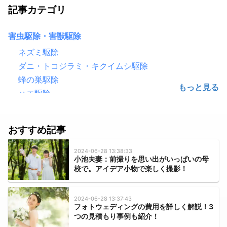
記事カテゴリ
害虫駆除・害獣駆除
ネズミ駆除
ダニ・トコジラミ・キクイムシ駆除
蜂の巣駆除
ハエ駆除
害鳥駆除（鳩・カラス）
ゴキブリ駆除
おすすめ記事
シロアリ駆除
毛虫・チャドクガ駆除
2024-06-28 13:38:33
小池夫妻：前撮りを思い出がいっぱいの母
コウモリ駆除
校で。アイデア小物で楽しく撮影！
クモ駆除
ハクビシン・アライグマ・狸・イタチ駆除
2024-06-28 13:37:43
ムカデ・ヤスデ・ゲジゲジ駆除
フォトウェディングの費用を詳しく解説！3
つの見積もり事例も紹介！
水のトラブル