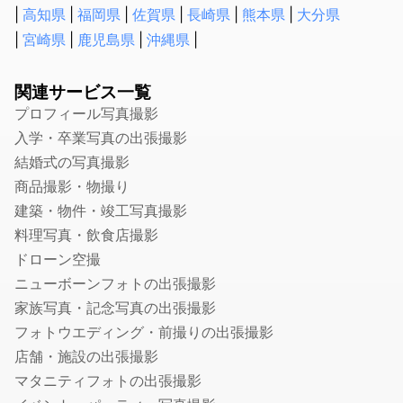
相続税申告に強い税理士
高知県
福岡県
佐賀県
長崎県
熊本県
大分県
融資・資金調達に強い税理士
宮崎県
鹿児島県
沖縄県
確定申告の税理士
生前贈与に強い税理士
関連サービス一覧
社会保険労務士
プロフィール写真撮影
入学・卒業写真の出張撮影
就業規則・社内規定・36協定作成の社労士
結婚式の写真撮影
入退社・保険手続きの社労士
商品撮影・物撮り
顧問社労士
建築・物件・竣工写真撮影
年度更新・算定基礎の社労士
料理写真・飲食店撮影
弁理士
ドローン空撮
特許事務所・特許出願に強い弁理士
ニューボーンフォトの出張撮影
意匠登録に強い事務所・弁理士
家族写真・記念写真の出張撮影
商標登録・出願に強い事務所・弁理士
フォトウエディング・前撮りの出張撮影
店舗・施設の出張撮影
カメラマン
マタニティフォトの出張撮影
結婚式の写真撮影