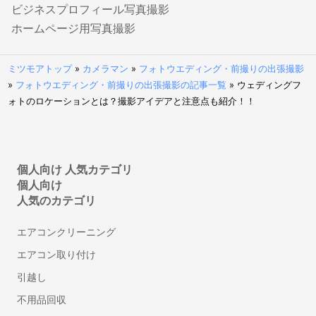
ビジネスプロフィール写真撮影
行政書士
ホームページ用写真撮影
車庫証明に強い行政書士
遺産相続手続き代行に強い行政書士
ミツモアトップ
»
カメラマン
»
フォトウエディング・前撮りの出張撮影
許認可に強い行政書士
»
フォトウエディング・前撮りの出張撮影の記事一覧
»
ウェディングフ
ォトのロケーションとは？撮影アイデアと注意点も紹介！！
離婚の公正証書に強い行政書士
遺言書作成に強い行政書士
建設業許可の申請に強い行政書士
ビザ申請代行・入管業務代行に強い行政書士
個人向け 人気カテゴリ
内容証明・債権債務問題に強い行政書士
個人向け
古物商許可申請代行の行政書士
人気のカテゴリ
自動車の名義・住所変更代行に強い行政書士
エアコンクリーニング
永住許可申請の行政書士
帰化申請代行の行政書士
エアコン取り付け
相続人調査・戸籍収集代行の行政書士
引越し
相続財産の調査代行の行政書士
不用品回収
遺産分割協議書作成代行の行政書士