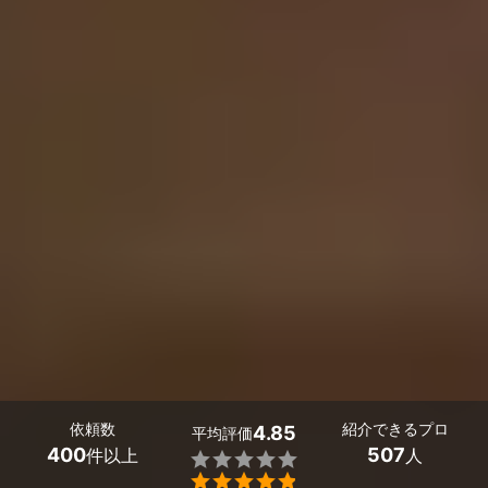
依頼数
紹介できるプロ
4.85
平均評価
400
507
件以上
人

