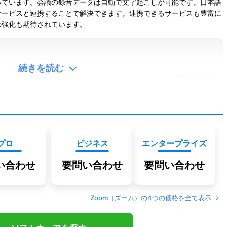
っています。会議の録音データは自動で文字起こしが可能です。
日本語
サービスと連携することで解決できます。連携できるサービスも豊富に
の強化も期待されています。
続きを読む
更新日：
2026/07/13
※本ページは、公表されている情報を元にミツモアが作成したものです。
掲載に関するお問い合わせ
口コミを投稿する
プロ
ビジネス
エンタープライズ
い合わせ
要問い合わせ
要問い合わせ
Zoom（ズーム）
の
4
つの価格を全て表示