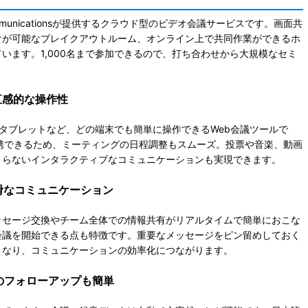
Communicationsが提供するクラウド型のビデオ会議サービスです。画面共
けが可能なブレイクアウトルーム、オンライン上で共同作業ができるホ
ています。
1,000名まで参加できるので、打ち合わせから大規模なセミ
直感的な操作性
、タブレットなど、どの端末でも簡単に操作できるWeb会議ツール
で
ダーと連携できるため、ミーティングの日程調整もスムーズ。投票や音楽、動画
まらないインタラクティブなコミュニケーションも実現できます。
滑なコミュニケーション
ッセージ交換やチーム全体での情報共有がリアルタイムで簡単におこな
会議を開始できる点も特徴です。
重要なメッセージをピン留めしておく
くなり、コミュニケーションの効率化につながります。
のフォローアップも簡単