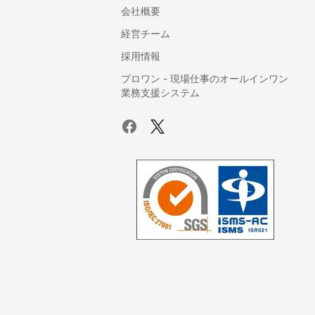
会社概要
経営チーム
採用情報
dialpad（ダ
monday.com（マ
ルパッド）
ンデードットコ
プロワン - 現場仕事のオールインワン
業務支援システム
ム） 【販売代理
株式会社ブイ
店：株式会社ギャ
V-CU
プライズ】
amptalk（ア
Talentio（タレン
トーク）
ティオ）
株式会社PLA
ULIZA