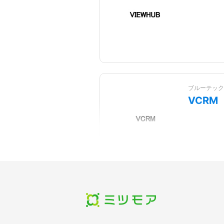
Box
PHONE APPLI
PEOPLE for
Salesforce
ブルーテック
VCRM
AirCourseナ
Kairos 3
ジ（エアコー
Marketing（カイ
ナレッジ）
ロス3 マーケティ
ング）
株式会社ブイ
V-CU