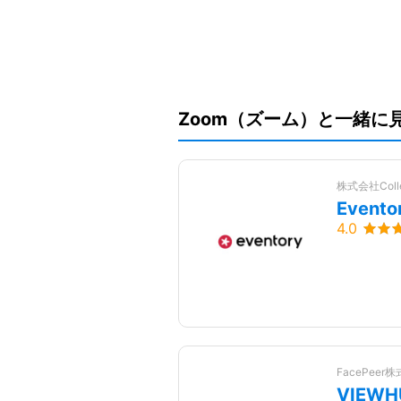
RPM
i-web（アイウェ
Zoom（ズーム）と一緒に
ブ）
株式会社Collec
Even
4.0
Chatwork（
esm（eセールス
ットワーク
マネージャー）
FacePeer
VIEW