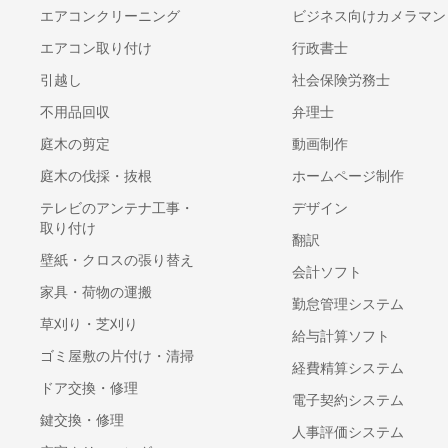
エアコンクリーニング
ビジネス向けカメラマン
エアコン取り付け
行政書士
引越し
社会保険労務士
イア
HITO-Linkリクル
HR PRIME（エイ
MOCHICA（モチ
ーティング（ヒ
チアール プライ
不用品回収
弁理士
カ）
トリンク）
ム）
庭木の剪定
動画制作
キューブ
BEミーティング
庭木の伐採・抜根
ホームページ制作
テレビのアンテナ工事・
デザイン
取り付け
翻訳
壁紙・クロスの張り替え
会計ソフト
家具・荷物の運搬
勤怠管理システム
ンプ
HENNGE
Kairos 3
PERSONA（ペル
草刈り・芝刈り
One（ヘンゲワ
Sales（カイロス
給与計算ソフト
ソナ）
ン）
3 セールス）
Y
ゴミ屋敷の片付け・清掃
経費精算システム
ドア交換・修理
電子契約システム
鍵交換・修理
人事評価システム