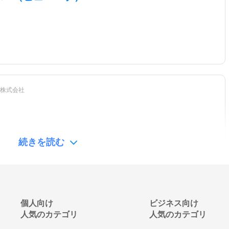
HubSpot Sales
Pipedrive（パイ
Zoho CRM
Hub
プドライブ）
株式会社
続きを読む
レッ
edenLMS（エデ
HubSpot CRM
LearningWare（ラ
ス
ン）
Suite
ーニングウェア）
キューブ
個人向け
ビジネス向け
BE セミナー
人気のカテゴリ
人気のカテゴリ