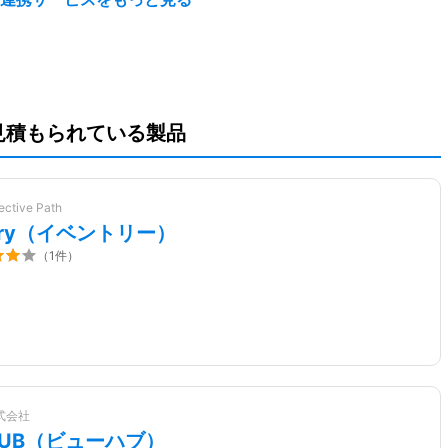
Jobsuite
Liny HR（リニー
HERP Hire
見積もられている製品
Career（ジョブ
エイチアール）
スイート キャリ
ア）
tive Path
tory（イベントリー）
（
1
件）
チャ
ジョブカン会計
ChatPlus
採用一括かんりく
）
ん
株式会社
HUB（ビューハブ）