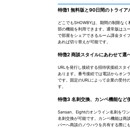
特徴1 無料版と90日間のトライ
どこでもSHOWBYは、期間の制限な
部の機能を利用できます。
通常版はユ
で部屋をシェアできるルーム課金タイプ
あれば切り替えが可能です。
特徴2 商談スタイルにあわせて選
URLを発行し接続する招待状接続スタ
あります。番号接続では電話からオン
です。固定のURLによって企業の受付
す。
特徴3 名刺交換、カンペ機能など
Sansan、Eightのオンライン名
名刺交換が可能です。カンペ機能は商
バーへ商談のノウハウを共有する際に