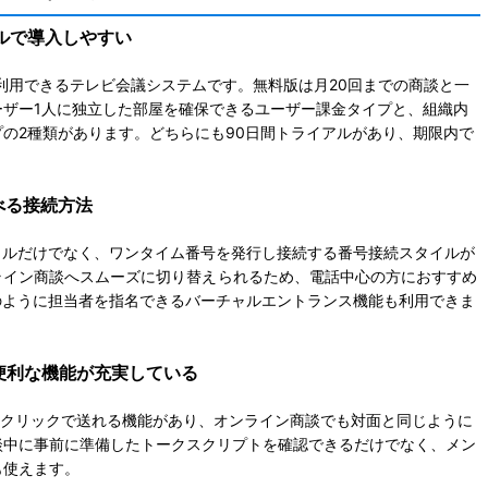
アルで導入しやすい
く利用できるテレビ会議システムです。無料版は月20回までの商談と一
ーザー1人に独立した部屋を確保できるユーザー課金タイプと、組織内
の2種類があります。どちらにも90日間トライアルがあり、期限内で
べる接続方法
イルだけでなく、ワンタイム番号を発行し接続する番号接続スタイルが
ライン商談へスムーズに
切り替えられ
るため、電話中心の方におすすめ
のように担当者を指名できるバーチャルエントランス機能も利用できま
便利な機能が充実している
刺をワンクリックで送れる機能があり、オンライン商談でも対面と同じように
談中に事前に準備したトークスクリプトを確認できるだけでなく、メン
も使えます。