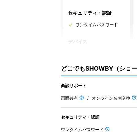
セキュリティ・認証
ワンタイムパスワード
デバイス
機能補足説明
商談回数は月20回まで、といった
どこでもSHOWBY（ショ
一部の機能制限あり
商談サポート
画面共有
/
オンライン名刺交換
セキュリティ・認証
ワンタイムパスワード