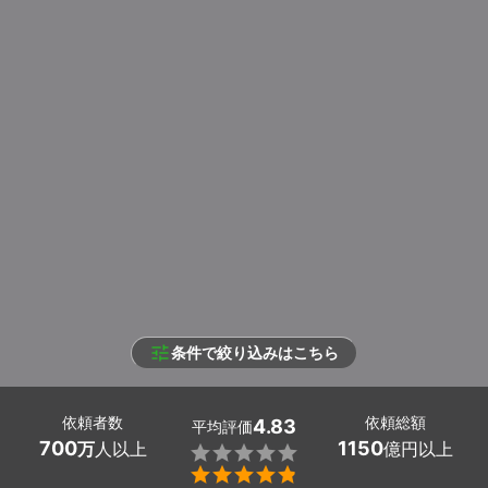
条件で絞り込みはこちら
依頼者数
依頼総額
4.83
平均評価
700
1150
万
人以上
億円以上

