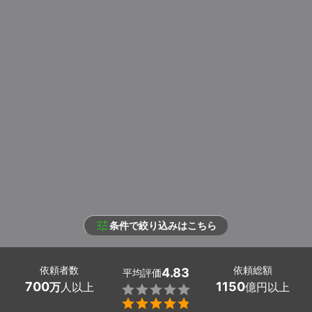
条件で絞り込みはこちら
依頼者数
依頼総額
4.83
平均評価
700
1150
万
人以上
億円以上

