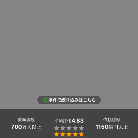
条件で絞り込みはこちら
依頼者数
依頼総額
4.83
平均評価
700
1150
万
人以上
億円以上

