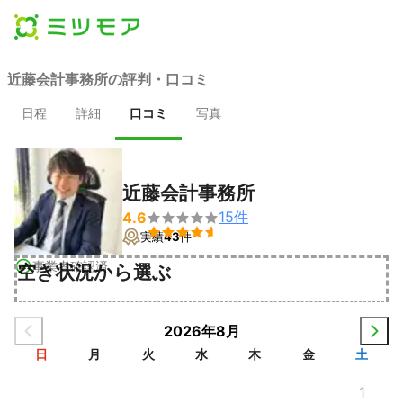
近藤会計事務所の評判・口コミ
日程
詳細
口コミ
写真
近藤会計事務所
15
件
4.6


実績
43
件
事業者確認済
空き状況から選ぶ
2026年8月
日
月
火
水
木
金
土
1