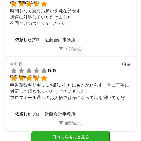

確定申告の税理士
時間もなく急なお願いを嫌な顔せず

迅速に対応していただきました

今回だけのつもりでしたが

長いお付き合いをこちらからお願いしたくらいです

信頼できる良い税理士さんでした
近藤会計事務所
依頼したプロ
村田
様
3年前

5.0

確定申告の税理士
申告期限ギリギリにお願いしたにもかかわらず非常に丁寧に
対応して頂きありがとうございました。

プロフィール通りのお人柄で親身になって話を聞いてくださ
り進めて頂きました。

今後もお世話になりたいと思える先生です。
近藤会計事務所
依頼したプロ
口コミをもっと見る