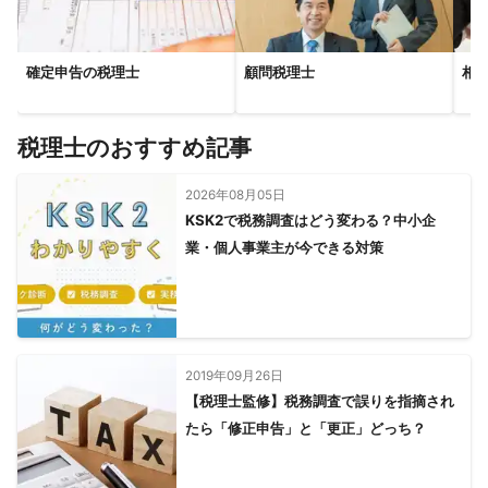
確定申告の税理士
顧問税理士
相
税理士のおすすめ記事
2026年08月05日
KSK2で税務調査はどう変わる？中小企
業・個人事業主が今できる対策
2019年09月26日
【税理士監修】税務調査で誤りを指摘され
たら「修正申告」と「更正」どっち？