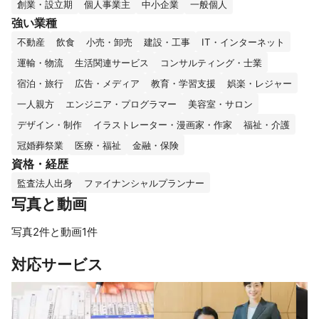
創業・設立期
個人事業主
中小企業
一般個人
強い業種
不動産
飲食
小売・卸売
建設・工事
IT・インターネット
運輸・物流
生活関連サービス
コンサルティング・士業
宿泊・旅行
広告・メディア
教育・学習支援
娯楽・レジャー
一人親方
エンジニア・プログラマー
美容室・サロン
デザイン・制作
イラストレーター・漫画家・作家
福祉・介護
冠婚葬祭業
医療・福祉
金融・保険
資格・経歴
監査法人出身
ファイナンシャルプランナー
写真と動画
写真2件と動画1件
対応サービス