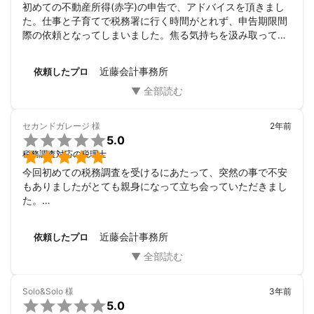
初めての不動産所得(赤字)の申告で、アドバイスを頂きまし
また、補助金・助成金の実績もあります。

た。仕事と子育てで税務署に行く時間がとれず、申告期限間
際の依頼となってしまいました。焦る気持ちを汲み取って頂
私が今までに受けた数々の支えに感謝して、これからは独立した
き、相談時間も調整して貰いました。１人で数時間格闘して
会計士・税理士・FPとして多くの方々を支えていきたいと考えて
いたので、相談する相手がいてほっとしました。代行ではな
います。 
近藤会計事務所
依頼したプロ
く、自分で申告する方法を知りたかっただけなので、内容や
アピールポイント
相談時間に合わせて最初の予算からも調整して頂きました。
私は決して能力の高い人間ではありません。

もっと早く相談すれば良かったです。

高校・大学・就職・資格取得。どの項目を考えてみても華やかに
お人柄も、プロフィールに書かれてある通りに感じられまし
入学・入社・合格出来たわけではありませんでした。

セカンドガレージ
様
2年前
た。忙しい時期であろうにも関わらず、また単発になりそう

会計・税務的に正しい処理を行う事は必要です。ですが、複雑化
5.0
な案件であるにも関わらず、笑顔で親身に相談に乗って貰い
した会計・税務の中で難しいことも沢山あります。そんな中で、

税務調査対応の税理士
ました。こちらの意向を汲み取ることにも気遣いにも長けて
いかにお客様に寄り添って対応出来るかを心がけています。

今回初めての税務調査を受けるにあたって、突然の事で不安
あると思います。また機会があれば、依頼したいと思いま
会計士や税理士は一般の方にとって、とっつきにくいですよね。
もありましたがとても親身になって立ち会っていただきまし
す。
ただ、初歩的だと思っている事でも、丁寧にお話を聞きたいと思
た。

っています。

急な依頼ではありましたが、依頼者に対して最善を考えてく
私自身、お客様が緊張せずに話したいことを話せるように、常に
ださる税理士さんです。

笑顔で以下を心がけて仕事しています。

近藤会計事務所
依頼したプロ
この度は大変お世話になっております。

・相手の話を聞き、否定しない

ありがとうございます！
・相手の人間性・価値観を理解する

・相手が求めているものに即した回答・提案をする

Solo&Solo
様
3年前

5.0
そのような税理士をお探しであれば是非お声がけ下さい。