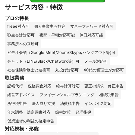
サービス内容・特徴
プロの特長
freee対応可
個人事業主も歓迎
マネーフォワード対応可
弥生会計対応可
夜間・早朝対応可能
休日対応可能
事務所への来所可
ビデオ会議（Google Meet/Zoom/Skype/ハングアウト等)可
チャット（LINE/Slack/Chatwork等）可
メール対応可
社会保険労務士と連携可
丸投げ対応可
40代の税理士が対応可
取扱業務
記帳代行
税務調査対応
給与計算対応
更正の請求・修正申告
経営アドバイス
ファイナンシャルプランニング
相続税申告
所得税申告
法人成り支援
消費税申告
インボイス対応
年末調整・法定調書対応
節税対策
経理指導
仮想通貨の利益の確定申告
対応規模・形態