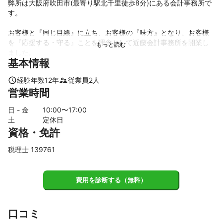
弊所は大阪府吹田市(最寄り駅北千里徒歩8分)にある会計事務所で
す。

お客様と『同じ目線』に立ち、お客様の『味方』となり、お客様
を『応援する・守る』ことを理念として近藤会計事務所を開業し
ました。

基本情報
・一般事業会社で学んだ接客技術

経験年数
12
年
従業員
2
人
・公認会計士として培った会計知識や監査技術又は経営者目線で
営業時間
の経営分析技術

・実体験を元とした不動産投資を中心とする投資知識や資格に基
日 - 金
10
:00〜
17
:00
づく資産運用技術

土
定休日
資格・免許
弊所ではこれらの経験に基づいた知識や技術を生かし、また、公
認会計士・税理士・ファイナンシャルプランナー・認定経営革新
税理士 139761
等支援機関として、弁護士、司法書士、社会保険労務士、行政書
士と連携をとりながら、中小法人、零細企業、個人事業者に対し
て会計監査、税務顧問、仕訳記帳代行、税金対策、相続対策、年
費用を診断する（無料）
末調整、創業融資サポート、法人設立サポート、ライフプランニ
ング、保険代理店等のサービスをなど提供いたします。

対応業種としては、不動産業、インターネット関連業、建設業、
口コミ
飲食業、運送業、保険外交員、小売業、卸売業、サービス業等と