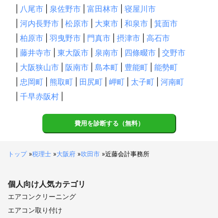
|
八尾市
|
泉佐野市
|
富田林市
|
寝屋川市
|
河内長野市
|
松原市
|
大東市
|
和泉市
|
箕面市
|
柏原市
|
羽曳野市
|
門真市
|
摂津市
|
高石市
|
藤井寺市
|
東大阪市
|
泉南市
|
四條畷市
|
交野市
|
大阪狭山市
|
阪南市
|
島本町
|
豊能町
|
能勢町
|
忠岡町
|
熊取町
|
田尻町
|
岬町
|
太子町
|
河南町
|
千早赤阪村
|
費用を診断する（無料）
トップ
»
税理士
»
大阪府
»
吹田市
»
近藤会計事務所
個人向け
人気カテゴリ
エアコンクリーニング
エアコン取り付け