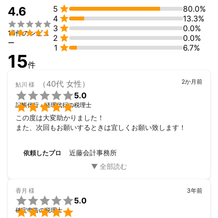

5
80.0%
なります。上記業種以外のどのような業種であっても全力で対応
4.6

4
13.3%
させていただきます。



3
0.0%

15件のレビュ

2
0.0%
今後も開業時の理念を心に刻み、お客様と一緒に悩み、考え、喜
ー

1
6.7%
びを共有できるような事務所であり続けたいと思っています。
15
これまでの実績
件
（学歴等）

2006年　龍谷大学卒業

2か月前
（40代 女性）
鮎川
様
2006年　はるやま商事株式会社に入社


5.0
2011年　有限責任 あずさ監査法人に入社


記帳代行・経理代行の税理士
2014年　公認会計士資格取得

2018年　税理士資格取得

この度は大変助かりました！

2018年　大阪府吹田市で近藤会計事務所を開業

また、次回もお願いするときは宜しくお願い致します！
（保有資格）

近藤会計事務所
依頼したプロ
2級ファイナンシャル・プランニング技能士

公認会計士（登録番号:33558)

税理士（登録番号:139761）

認定支援機関

香月
様
3年前

5.0
監査法人の期間を含めると200社(者)以上の決算書や申告書をチェ

確定申告の税理士
ック・作成してきました。
