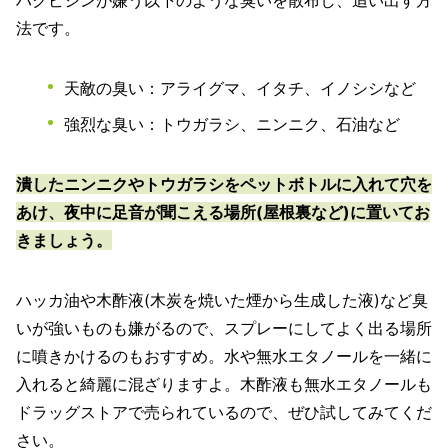
ハクビシンが嫌う以下のような臭いを散布し、追い出す方
法です。
天敵の臭い：アライグマ、イタチ、イノシシなど
強烈な臭い：トウガラシ、ニンニク、石油など
潰したニンニクやトウガラシをペットボトルに入れて穴を
あけ、夜中に足音が聞こえる場所(屋根裏など)に置いてお
きましょう
。
ハッカ油や木酢液(木炭を焼いた煙から生成した液)など臭
いが強いものも嫌がるので、スプレーにしてよく出る場所
に噴きかけるのもおすすめ。水や無水エタノールを一緒に
入れると綺麗に混ざりますよ。木酢液も無水エタノールも
ドラッグストアで売られているので、ぜひ試してみてくだ
さい。