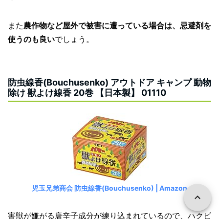
また
農作物など屋外で被害に遭っている場合は、忌避剤を
使うのも良い
でしょう。
防虫線香(Bouchusenko) アウトドア キャンプ 動物
除け 獣よけ線香 20巻 【日本製】 01110
児玉兄弟商会 防虫線香(Bouchusenko) | Amazon
害獣が嫌がる唐辛子成分が練り込まれているので、ハクビ