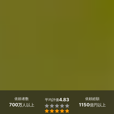
依頼者数
依頼総額
4.83
平均評価
700
1150
万
人以上
億円以上

