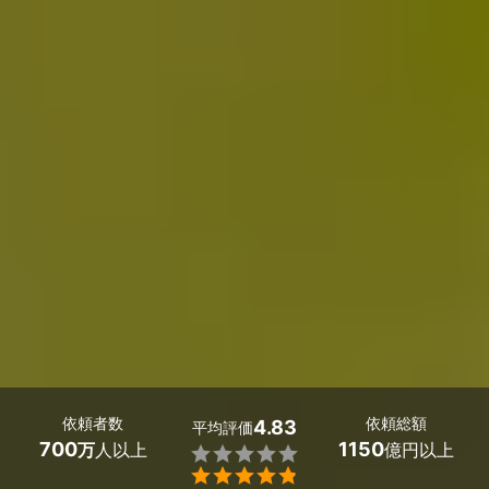
依頼者数
依頼総額
4.83
平均評価
700
1150
万
人以上
億円以上

