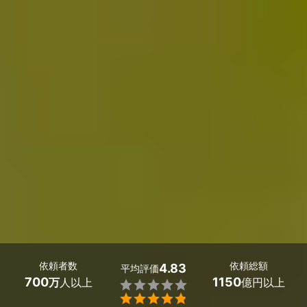
依頼者数
依頼総額
4.83
平均評価
700
1150
万
人以上
億円以上

